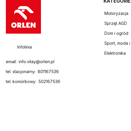
KATEGORIE
Motoryzacja
Sprzęt AGD
Dom i ogród
Sport, moda i
Infolinia
Elektronika
email:
info.vitay@orlen.pl
tel. stacjonarny:
801167536
tel. komórkowy:
502167536