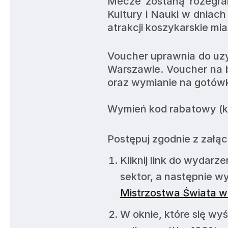
Mecze zostaną rozegran
Kultury i Nauki w dniach
atrakcji koszykarskie mi
Voucher uprawnia do uzy
Warszawie. Voucher na b
oraz wymianie na gotówkę
Wymień kod rabatowy (ko
Postępuj zgodnie z załąc
Kliknij link do wydarz
sektor, a następnie w
Mistrzostwa Świata w 
W oknie, które się wyśw