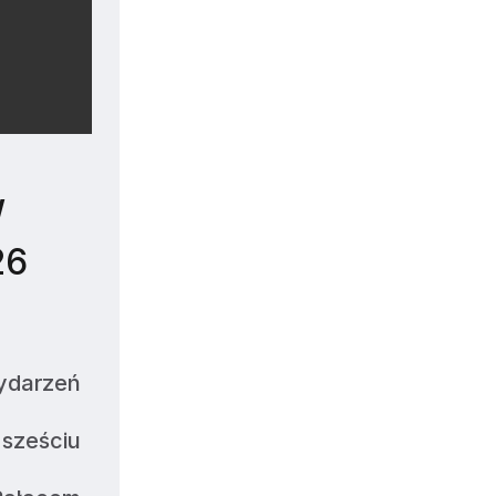
W
26
ydarzeń 
sześciu 