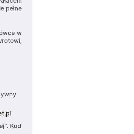
ałacem 
e pełne 
kówce w 
rotowi, 
ktywny
t.pl
ej". Kod