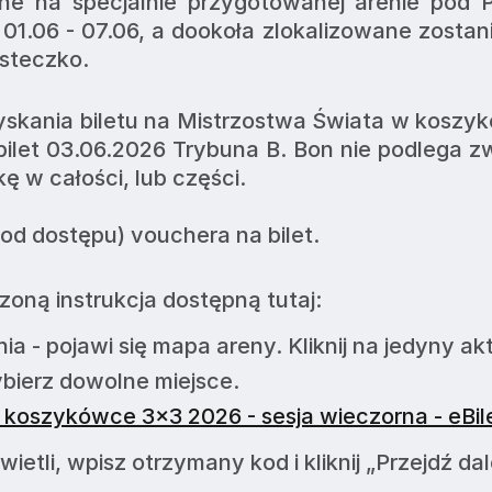
e na specjalnie przygotowanej arenie pod P
 01.06 - 07.06, a dookoła zlokalizowane zostani
asteczko.
skania biletu na Mistrzostwa Świata w koszy
ilet 03.06.2026 Trybuna B. Bon nie podlega zw
 w całości, lub części.
d dostępu) vouchera na bilet.
zoną instrukcja dostępną tutaj:
enia - pojawi się mapa areny. Kliknij na jedyny a
ybierz dowolne miejsce.
koszykówce 3x3 2026 - sesja wieczorna - eBile
ietli, wpisz otrzymany kod i kliknij „Przejdź dal