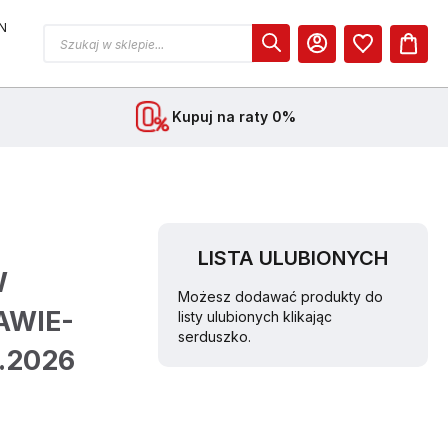
N
MOJE KONTO
Kupuj na raty 0%
LISTA ULUBIONYCH
W
Możesz dodawać produkty do
AWIE-
listy ulubionych klikając
serduszko.
.2026