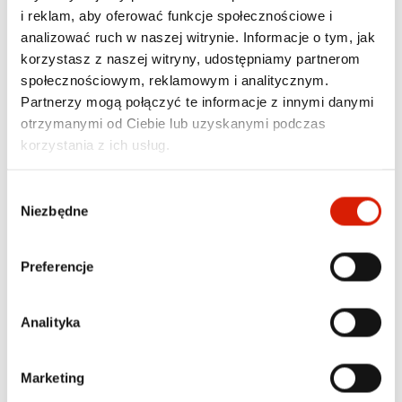
i reklam, aby oferować funkcje społecznościowe i
KOMFORTOWE
analizować ruch w naszej witrynie. Informacje o tym, jak
PODRÓŻOWANIE Z WALIZKĄ
korzystasz z naszej witryny, udostępniamy partnerom
społecznościowym, reklamowym i analitycznym.
Specjalny pas umieszczony na plecach umożliwia 
Partnerzy mogą połączyć te informacje z innymi danymi
stabilne zamocowanie plecaka na rączce walizki 
otrzymanymi od Ciebie lub uzyskanymi podczas
transportowej. Takie rozwiązanie odciąża Twoje 
ramiona podczas przemieszczania się po terminalu, 
korzystania z ich usług.
oferując większą swobodę ruchów. Miękkie, 
oddychające panele na tylnej ścianie dbają o 
Wybór
właściwą cyrkulację powietrza, co podnosi wygodę 
Niezbędne
noszenia nawet przy pełnym obciążeniu.
zgody
Preferencje
Analityka
Marketing