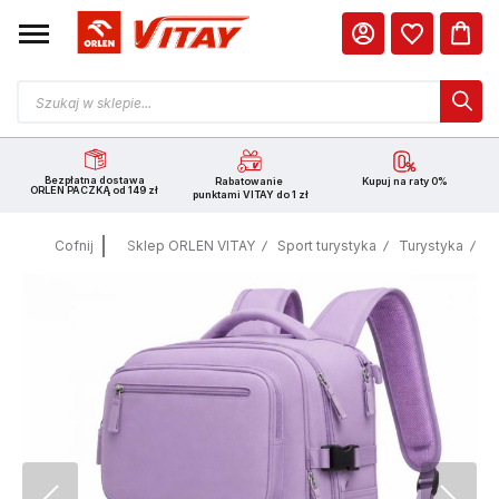
Bezpłatna dostawa
Rabatowanie
Kupuj na raty 0%
ORLEN PACZKĄ od 149 zł
punktami VITAY do 1 zł
Cofnij
Sklep ORLEN VITAY
Sport turystyka
Turystyka
Wa