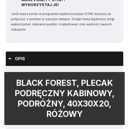
WYKORZYSTAJ JE!
Jeśli masz konto w programie lojalnościowym VITAY możesz je
połączyć z kontem w naszym sklepie. Dzięki temu będziesz mógł
wykorzystać zebrane punkty i zrabatować nimi wartość swoich
zakupów.
OPIS
BLACK FOREST, PLECAK
PODRĘCZNY KABINOWY,
PODRÓŻNY, 40X30X20,
RÓŻOWY