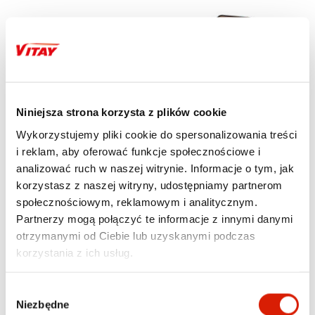
Niniejsza strona korzysta z plików cookie
Wykorzystujemy pliki cookie do spersonalizowania treści
i reklam, aby oferować funkcje społecznościowe i
Motoryzacja
Motoryzacja
analizować ruch w naszej witrynie. Informacje o tym, jak
SKŁADANY ORGANIZER
AUTOMATYCZNY
NEO TOOLS DO
UCHWYT
korzystasz z naszej witryny, udostępniamy partnerom
BAGAŻNIKA KIESZENIĄ
SAMOCHODOWY Z
TERMICZNĄ
ŁADOWANIEM XBLITZ FX6
społecznościowym, reklamowym i analitycznym.
EXCLUSIVE
69,00 zł
lub 13 600 pkt
Partnerzy mogą połączyć te informacje z innymi danymi
99,99 zł
lub 19 798 pkt
otrzymanymi od Ciebie lub uzyskanymi podczas
korzystania z ich usług.
Wybór
Niezbędne
zgody