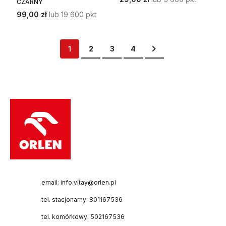
CZARNY
99,00 zł
lub 19 600 pkt
Strona
Aktualnie czytasz stronę
Strona
Strona
Strona
Strona
Przejdź dalej
1
2
3
4
email: info.vitay@orlen.pl
tel. stacjonarny: 801167536
tel. komórkowy: 502167536