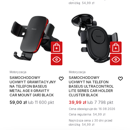
obniżką: 54,99 zł
Motoryzacja
Motoryzacja
SAMOCHODOWY
SAMOCHODOWY
UCHWYT GRAWITACYJNY
UCHWYT NA TELEFON
NA TELEFON BASEUS
BASEUS ULTRACONTROL
METAL AGE II GRAVITY
LITE SERIES CAR HOLDER
CAR MOUNT (AIR) BLACK
CLUSTER BLACK
59,00 zł
lub 11 600 pkt
39,99 zł
lub 7 798 pkt
Cena obowiązuje
do: 16.08.2026
Cena regularna:
54,99 zł
Najniższa cena z 30 dni przed
obniżką: 54,99 zł