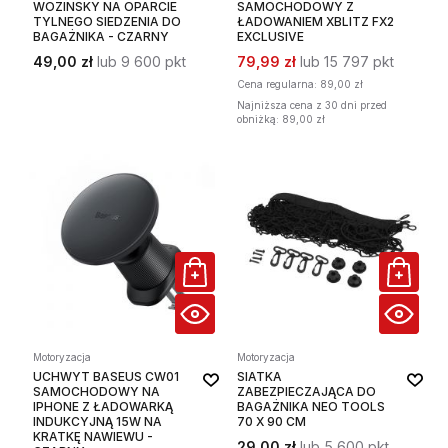
WOZINSKY NA OPARCIE
SAMOCHODOWY Z
TYLNEGO SIEDZENIA DO
ŁADOWANIEM XBLITZ FX2
BAGAŻNIKA - CZARNY
EXCLUSIVE
49,00 zł
lub 9 600 pkt
79,99 zł
lub 15 797 pkt
Cena regularna:
89,00 zł
Najniższa cena z 30 dni przed
obniżką: 89,00 zł
Motoryzacja
Motoryzacja
UCHWYT BASEUS CW01
SIATKA
SAMOCHODOWY NA
ZABEZPIECZAJĄCA DO
IPHONE Z ŁADOWARKĄ
BAGAŻNIKA NEO TOOLS
INDUKCYJNĄ 15W NA
70 X 90 CM
KRATKĘ NAWIEWU -
29,00 zł
lub 5 600 pkt