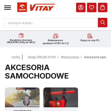
Bezpłatna dostawa
Rabatowanie
Kupuj na raty 0%
ORLEN PACZKĄ od 149 zł
punktami VITAY do 1 zł
Cofnij
Sklep ORLEN VITAY
Motoryzacja
Akcesoria samo
AKCESORIA
SAMOCHODOWE