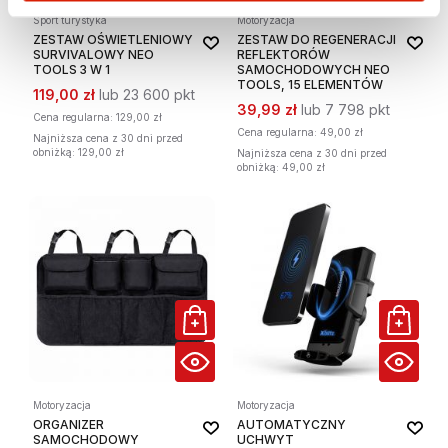
Sport turystyka
Motoryzacja
ZESTAW OŚWIETLENIOWY
ZESTAW DO REGENERACJI
SURVIVALOWY NEO
REFLEKTORÓW
TOOLS 3 W 1
SAMOCHODOWYCH NEO
TOOLS, 15 ELEMENTÓW
119,00 zł
lub 23 600 pkt
39,99 zł
lub 7 798 pkt
Cena regularna:
129,00 zł
Cena regularna:
49,00 zł
Najniższa cena z 30 dni przed
obniżką: 129,00 zł
Najniższa cena z 30 dni przed
obniżką: 49,00 zł
Motoryzacja
Motoryzacja
ORGANIZER
AUTOMATYCZNY
SAMOCHODOWY
UCHWYT