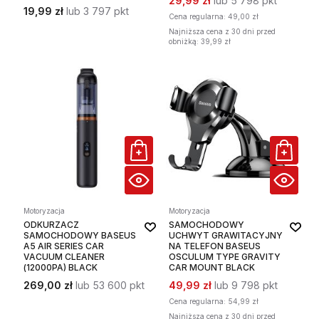
29,99 zł
lub 5 798 pkt
19,99 zł
lub 3 797 pkt
Cena regularna:
49,00 zł
Najniższa cena z 30 dni przed
obniżką: 39,99 zł
Motoryzacja
Motoryzacja
ODKURZACZ
SAMOCHODOWY
SAMOCHODOWY BASEUS
UCHWYT GRAWITACYJNY
A5 AIR SERIES CAR
NA TELEFON BASEUS
VACUUM CLEANER
OSCULUM TYPE GRAVITY
(12000PA) BLACK
CAR MOUNT BLACK
269,00 zł
lub 53 600 pkt
49,99 zł
lub 9 798 pkt
Cena regularna:
54,99 zł
Najniższa cena z 30 dni przed