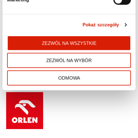
TOREBKA DAMSKA
PUCCINI - TIMELESS -
BML033M-1
99,00 zł
lub 19 600 pkt
Pokaż szczegóły
Cena obowiązuje
do: 16.08.2026
Cena regularna:
119,00 zł
Najniższa cena z 30 dni przed
obniżką: 119,00 zł
ZEZWÓL NA WSZYSTKIE
ZEZWÓL NA WYBÓR
ODMOWA