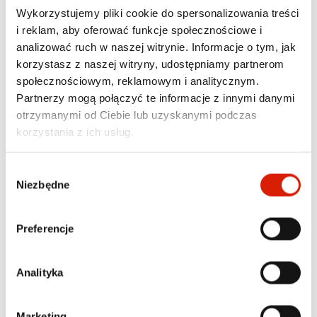
Wykorzystujemy pliki cookie do spersonalizowania treści
i reklam, aby oferować funkcje społecznościowe i
analizować ruch w naszej witrynie. Informacje o tym, jak
Sport turystyka
Sport turystyka
PORTFEL DAMSKI PUCCINI
ETUI SKÓRZANE NA
korzystasz z naszej witryny, udostępniamy partnerom
- FASHION - BLP830E 1
KLUCZE PUCCINI - ETNA -
społecznościowym, reklamowym i analitycznym.
G012 1
79,00 zł
lub 15 600 pkt
Partnerzy mogą połączyć te informacje z innymi danymi
49,99 zł
lub 9 798 pkt
otrzymanymi od Ciebie lub uzyskanymi podczas
Cena regularna:
59,00 zł
Najniższa cena z 30 dni przed
korzystania z ich usług.
obniżką: 59,00 zł
Wybór
Niezbędne
zgody
Preferencje
Analityka
Sport turystyka
Marketing