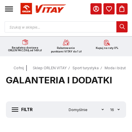
Bezpłatna dostawa
Rabatowanie
Kupuj na raty 0%
ORLEN PACZKĄ od 149 zł
punktami VITAY do 1 zł
Cofnij
Sklep ORLEN VITAY
Sport turystyka
Moda i biżuteri
GALANTERIA I DODATKI
FILTR
Domyślnie
16