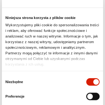
Motoryzacja
Motoryzacja
Niniejsza strona korzysta z plików cookie
ALKOMAT
WIDEOREJESTRATOR
ELEKTRONICZNY XBLITZ
XBLITZ GO3
Wykorzystujemy pliki cookie do spersonalizowania treści
SPIRIT 2
309,00 zł
lub 61 600 pkt
i reklam, aby oferować funkcje społecznościowe i
99,00 zł
lub 19 600 pkt
Cena regularna:
349,00 zł
analizować ruch w naszej witrynie. Informacje o tym, jak
Najniższa cena z 30 dni przed
korzystasz z naszej witryny, udostępniamy partnerom
obniżką: 329,00 zł
społecznościowym, reklamowym i analitycznym.
Partnerzy mogą połączyć te informacje z innymi danymi
otrzymanymi od Ciebie lub uzyskanymi podczas
korzystania z ich usług.
Wybór
Niezbędne
zgody
Preferencje
Motoryzacja
Motoryzacja
ODKURZACZ
PROSTOWNIK EXTRALINK