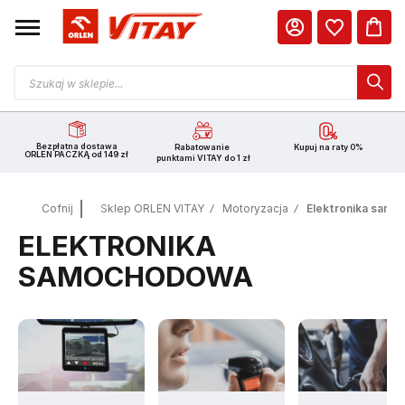
Bezpłatna dostawa
Rabatowanie
Kupuj na raty 0%
ORLEN PACZKĄ od 149 zł
punktami VITAY do 1 zł
Cofnij
Sklep ORLEN VITAY
Motoryzacja
Elektronika sam
ELEKTRONIKA
SAMOCHODOWA