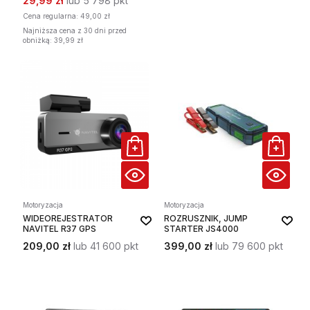
29,99 zł
lub 5 798 pkt
Cena regularna:
49,00 zł
Najniższa cena z 30 dni przed
obniżką: 39,99 zł
Motoryzacja
Motoryzacja
WIDEOREJESTRATOR
ROZRUSZNIK, JUMP
NAVITEL R37 GPS
STARTER JS4000
209,00 zł
lub 41 600 pkt
399,00 zł
lub 79 600 pkt