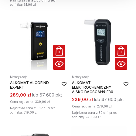
Najniższa cena z 30 dni przed
obniżką: 61,99 zł
Motoryzacja
Motoryzacja
ALKOMAT ALCOFIND
ALKOMAT
EXPERT
ELEKTROCHEMICZNY
AISKO BACSCAN® F30
289,00 zł
lub 57 600 pkt
239,00 zł
lub 47 600 pkt
Cena regularna:
339,00 zł
Cena regularna:
279,00 zł
Najniższa cena z 30 dni przed
obniżką: 319,00 zł
Najniższa cena z 30 dni przed
obniżką: 249,00 zł