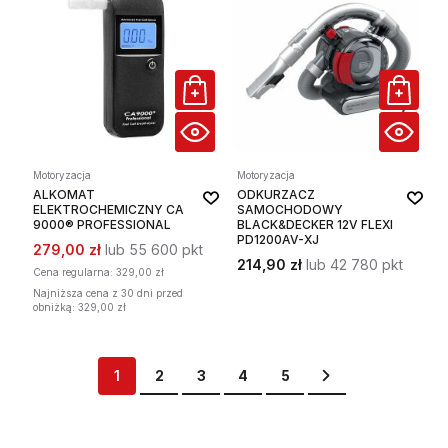
Motoryzacja
Motoryzacja
ALKOMAT
ODKURZACZ
ELEKTROCHEMICZNY CA
SAMOCHODOWY
9000® PROFESSIONAL
BLACK&DECKER 12V FLEXI
PD1200AV-XJ
279,00 zł
lub 55 600 pkt
214,90 zł
lub 42 780 pkt
Cena regularna:
329,00 zł
Najniższa cena z 30 dni przed
obniżką: 329,00 zł
Strona
Aktualnie czytasz stronę
Strona
Strona
Strona
Strona
Strona
Przejdź dalej
1
2
3
4
5