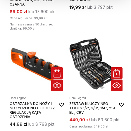
CZARNA
19,99 zł
lub 3 797 pkt
89,00 zł
lub 17 600 pkt
Cena regularna:
99,00 zł
Najniższa cena z 30 dni przed
obniżką: 99,00 zł
Dom i ogród
Dom i ogród
OSTRZAŁKA DO NOŻY I
ZESTAW KLUCZY NEO
NOŻYCZEK NEO TOOLS Z
TOOLS 1/2", 3/8", 1/4", 219
REGULACJĄ KĄTA
EL., CRV
OSTRZENIA
449,00 zł
lub 89 600 pkt
44,99 zł
lub 8 798 pkt
Cena regularna:
649,00 zł