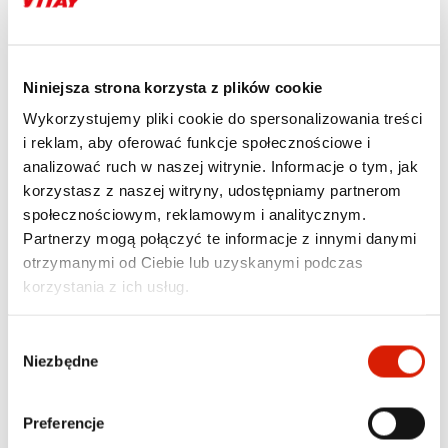
Dom i ogród
Sprzęt AGD
Niniejsza strona korzysta z plików cookie
GIRLANDA 10 METRÓW Z
MYJKA PAROWA 4145/22,
ŻARÓWKĄ FILAMENTOWĄ,
XVAPOR COMFORT
Wykorzystujemy pliki cookie do spersonalizowania treści
10X1,5W
449,00 zł
lub 89 600 pkt
i reklam, aby oferować funkcje społecznościowe i
99,00 zł
lub 19 600 pkt
analizować ruch w naszej witrynie. Informacje o tym, jak
Cena regularna:
129,00 zł
korzystasz z naszej witryny, udostępniamy partnerom
Najniższa cena z 30 dni przed
obniżką: 119,00 zł
społecznościowym, reklamowym i analitycznym.
Partnerzy mogą połączyć te informacje z innymi danymi
otrzymanymi od Ciebie lub uzyskanymi podczas
korzystania z ich usług.
Wybór
Niezbędne
zgody
Preferencje
Dom i ogród
Dom i ogród