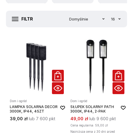
FILTR
Domyślnie
16
Dom i ogród
Dom i ogród
LAMPKA SOLARNA DECOR
SŁUPEK SOLARNY PATH
3000K, IP44, 4SZT
3000K, IP44, 2-PAK
39,00 zł
lub 7 600 pkt
49,00 zł
lub 9 600 pkt
Cena regularna:
59,00 zł
Najniższa cena z 30 dni przed