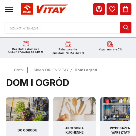
Bezpłatna dostawa
Rabatowanie
Kupuj na raty 0%
ORLEN PACZKĄ od 149 zł
punktami VITAY do 1 zł
Cofnij
Sklep ORLEN VITAY
Dom i ogród
DOM I OGRÓD
AKCESORIA
WYPOSAŻENIE
DO OGRODU
KUCHENNE
WARSZTATU