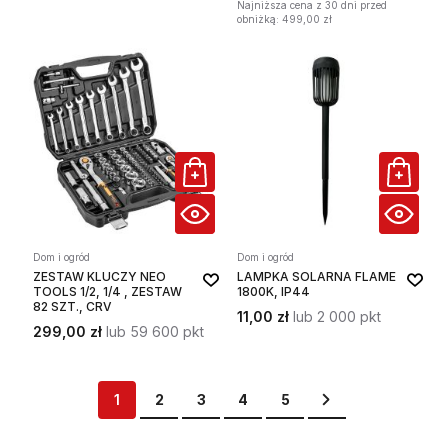
Najniższa cena z 30 dni przed
obniżką: 499,00 zł
Dom i ogród
Dom i ogród
ZESTAW KLUCZY NEO
LAMPKA SOLARNA FLAME
TOOLS 1/2, 1/4 , ZESTAW
1800K, IP44
82 SZT., CRV
11,00 zł
lub 2 000 pkt
299,00 zł
lub 59 600 pkt
Strona
Aktualnie czytasz stronę
Strona
Strona
Strona
Strona
Strona
Przejdź dalej
1
2
3
4
5