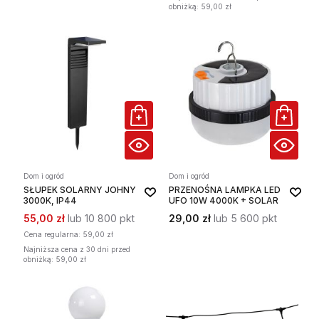
obniżką: 59,00 zł
Dom i ogród
Dom i ogród
SŁUPEK SOLARNY JOHNY
PRZENOŚNA LAMPKA LED
3000K, IP44
UFO 10W 4000K + SOLAR
55,00 zł
lub 10 800 pkt
29,00 zł
lub 5 600 pkt
Cena regularna:
59,00 zł
Najniższa cena z 30 dni przed
obniżką: 59,00 zł