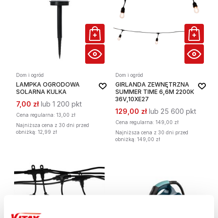
Dom i ogród
Dom i ogród
LAMPKA OGRODOWA
GIRLANDA ZEWNĘTRZNA
SOLARNA KULKA
SUMMER TIME 6,6M 2200K
36V,10XE27
7,00 zł
lub 1 200 pkt
129,00 zł
lub 25 600 pkt
Cena regularna:
13,00 zł
Cena regularna:
149,00 zł
Najniższa cena z 30 dni przed
obniżką: 12,99 zł
Najniższa cena z 30 dni przed
obniżką: 149,00 zł