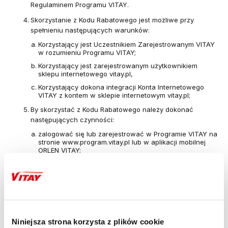
Regulaminem Programu VITAY.
Skorzystanie z Kodu Rabatowego jest możliwe przy
spełnieniu następujących warunków:
Korzystający jest Uczestnikiem Zarejestrowanym VITAY
w rozumieniu Programu VITAY;
Korzystający jest zarejestrowanym użytkownikiem
sklepu internetowego vitay.pl,
Korzystający dokona integracji Konta Internetowego
VITAY z kontem w sklepie internetowym vitay.pl;
By skorzystać z Kodu Rabatowego należy dokonać
następujących czynności:
zalogować się lub zarejestrować w Programie VITAY na
stronie
www.program.vitay.pl
lub w aplikacji mobilnej
ORLEN VITAY;
zalogować się lub zarejestrować konto w sklepie
internetowym vitay.pl i dokonać jego integracji z Kontem
Internetowym VITAY;
wybrać i dodać produkt lub produkty do koszyka;
w koszyku wybrać opcję „DODAJ KOD RABATOWY” i w
oknie, które się pojawi wpisać kod otrzymany w
Niniejsza strona korzysta z plików cookie
wiadomości SMS, a następnie zatwierdzić przyciskiem