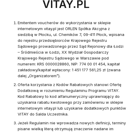
VITAY.PL
Emitentem voucherów do wykorzystania w sklepie
internetowym vitay.pl jest ORLEN Spółka Akcyjna z
siedzibą w Płocku, ul. Chemików 7, 09-411 Płock, wpisana
do rejestru przedsiębiorców Krajowego Rejestru
Sądowego prowadzonego przez Sąd Rejonowy dla Łodzi
– Śródmieścia w Łodzi, XX Wydział Gospodarczy
Krajowego Rejestru Sądowego w Warszawie pod
numerem: KRS 0000028860, NIP: 774 00 01 454, kapitał
zakładowy/kapitał wpłacony: 1 451 177 561,25 zł (zwana
dalej „Organizatorem”).
Oferta korzystania z Kodów Rabatowych stanowi Ofertę
Dodatkową w rozumieniu Regulaminu Programu VITAY.
Kod Rabatowy to kod alfanumeryczny uprawniający do
uzyskania rabatu kwotowego przy zamówieniu w sklepie
internetowym vitay.pl lub uzyskanie dodatkowych punktów
VITAY do Salda Uczestnika.
Jeżeli Regulamin nie wprowadza nowych definicji, terminy
pisane wielką literą otrzymują znaczenie nadane im