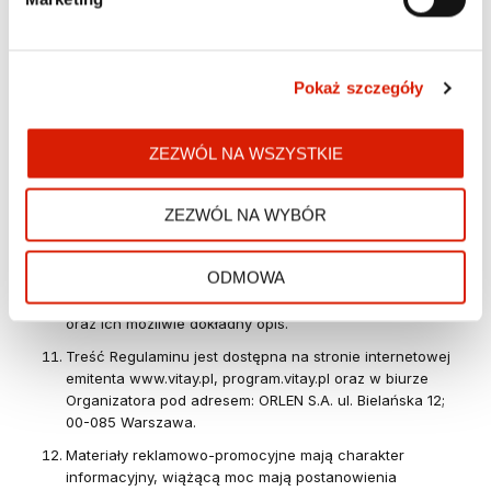
za pośrednictwem formularza kontaktowego,
znajdującego się na stronie:
https://www.vitay.pl/kontakt.html
na piśmie na adres biura Organizatora: ORLEN S.A.,
Biuro Rozwoju Kanałów Cyfrowych i Relacji z Klientami ,
Pokaż szczegóły
ul. Chemików 7, 09-411 Płock, z dopiskiem: „KOD
RABATOWY”,
telefonicznie pod numerem infolinii: 801 167 536 (z
ZEZWÓL NA WSZYSTKIE
telefonów komórkowych – 502 167 536) - koszt
połączenia zgodny z taryfą operatora.
Reklamacja powinna zawierać dane pozwalające na
ZEZWÓL NA WYBÓR
identyfikację osoby składającej reklamację, którymi w
szczególności mogą być: imię, nazwisko, numer Karty
ODMOWA
VITAY, adres korespondencyjny, email osoby składającej
reklamację, jak również wskazywać przyczyny reklamacji
oraz ich możliwie dokładny opis.
Treść Regulaminu jest dostępna na stronie internetowej
emitenta www.vitay.pl, program.vitay.pl oraz w biurze
Organizatora pod adresem: ORLEN S.A. ul. Bielańska 12;
00-085 Warszawa.
Materiały reklamowo-promocyjne mają charakter
informacyjny, wiążącą moc mają postanowienia