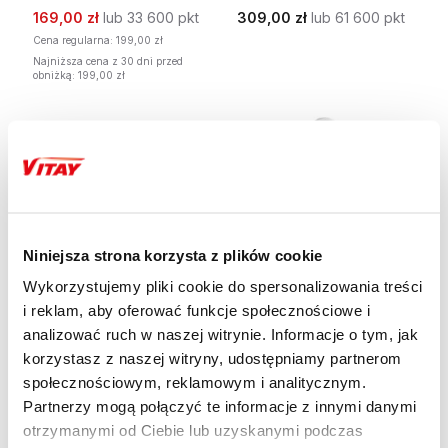
169,00 zł
lub 33 600 pkt
309,00 zł
lub 61 600 pkt
Cena regularna:
199,00 zł
Najniższa cena z 30 dni przed
obniżką: 199,00 zł
Niniejsza strona korzysta z plików cookie
Wykorzystujemy pliki cookie do spersonalizowania treści
i reklam, aby oferować funkcje społecznościowe i
Sprzęt AGD
Sprzęt AGD
CZAJNIK ARIETE GLASS
CZAJNIK ELEKTRYCZNY
analizować ruch w naszej witrynie. Informacje o tym, jak
KETTLE 2874/01
ARIETE 2869 POSITANO
korzystasz z naszej witryny, udostępniamy partnerom
165,00 zł
lub 32 800 pkt
289,00 zł
lub 57 600 pkt
społecznościowym, reklamowym i analitycznym.
Partnerzy mogą połączyć te informacje z innymi danymi
otrzymanymi od Ciebie lub uzyskanymi podczas