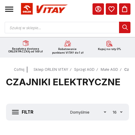
Bezpłatna dostawa
Rabatowanie
Kupuj na raty 0%
ORLEN PACZKĄ od 149 zł
punktami VITAY do 1 zł
Cofnij
Sklep ORLEN VITAY
Sprzęt AGD
Małe AGD
Czajn
CZAJNIKI ELEKTRYCZNE
FILTR
Domyślnie
16