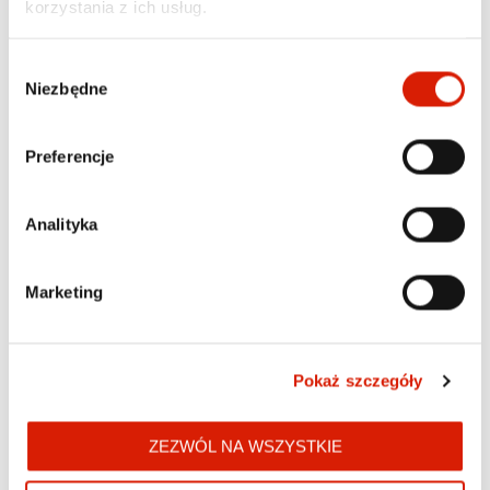
korzystania z ich usług.
Wybór
Niezbędne
zgody
Preferencje
Sprzęt AGD
Sprzęt AGD
CZAJNIK ELEKTRYCZNY
CZAJNIK TEFAL KO250130
ARIETE 2846/01 BIAŁY
Analityka
229,00 zł
lub 45 600 pkt
109,00 zł
lub 21 600 pkt
Marketing
Pokaż szczegóły
ZEZWÓL NA WSZYSTKIE