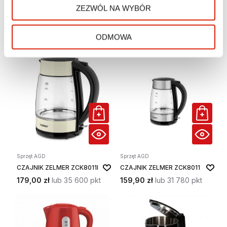
Sprzęt AGD
Sprzęt AGD
ZEZWÓL NA WYBÓR
CZAJNIK BLAUPUNKT
CZAJNIK ZELMER
EKS802WH
ZCK7620G
245,00 zł
lub 48 800 pkt
159,00 zł
lub 31 600 pkt
ODMOWA
Sprzęt AGD
Sprzęt AGD
CZAJNIK ZELMER ZCK8011I
CZAJNIK ZELMER ZCK8011
179,00 zł
lub 35 600 pkt
159,90 zł
lub 31 780 pkt