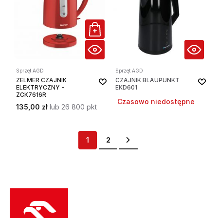
Sprzęt AGD
Sprzęt AGD
ZELMER CZAJNIK
CZAJNIK BLAUPUNKT
ELEKTRYCZNY -
EKD601
ZCK7616R
Czasowo niedostępne
135,00 zł
lub 26 800 pkt
Strona
Aktualnie czytasz stronę
Strona
Strona
Przejdź dalej
1
2