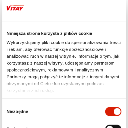
Niniejsza strona korzysta z plików cookie
Dom i ogród
Dom i ogród
Wykorzystujemy pliki cookie do spersonalizowania treści
PRZENOŚNY KOMPRESOR
EXTRALINK ZESTAW
NAVITEL, AIR15 AL.
ŚRUBOKRĘTÓW
i reklam, aby oferować funkcje społecznościowe i
PRECYZYJNYCH,
169,00 zł
lub 33 600 pkt
analizować ruch w naszej witrynie. Informacje o tym, jak
WKRĘTAKI TORX,
ŚRUBOKRĘTY
Cena regularna:
179,00 zł
korzystasz z naszej witryny, udostępniamy partnerom
PRECYZYJNE, 115 W 1
Najniższa cena z 30 dni przed
społecznościowym, reklamowym i analitycznym.
obniżką: 179,00 zł
49,00 zł
lub 9 600 pkt
Partnerzy mogą połączyć te informacje z innymi danymi
otrzymanymi od Ciebie lub uzyskanymi podczas
korzystania z ich usług.
Wybór
Niezbędne
zgody