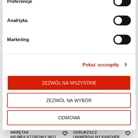
Preferencje
Dom i ogród
Dom i ogród
ZESTAW KLUCZY
AUTOMATYCZNY
Analityka
NASADOWYCH NEO
ŚCIĄGACZ IZOLACJI NEO
TOOLS 1/4, 46 SZT., CRV
TOOLS 200 MM,
CZOŁOWY + KONEKTORY
119,00 zł
lub 23 600 pkt
Marketing
69,00 zł
lub 13 600 pkt
Cena regularna:
139,00 zł
Najniższa cena z 30 dni przed
obniżką: 139,00 zł
Pokaż szczegóły
ZEZWÓL NA WSZYSTKIE
ZEZWÓL NA WYBÓR
ODMOWA
Dom i ogród
Dom i ogród
WKRĘTAK
ODKURZACZ
AKUMULATOROWY NEO
UNIWERSALNY KARCHER