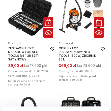
Dom i ogród
Dom i ogród
ZESTAW KLUCZY
ODKURZACZ
NASADOWYCH NEO
PRZEMYSŁOWY NEO
TOOLS 1/4", 38 SZT.,
TOOLS 1600W, ZBIORNIK
SATYNOWY
35 L
89,00 zł
lub 17 600 pkt
369,00 zł
lub 73 600 pkt
Cena obowiązuje
do: 16.08.2026
Cena regularna:
409,00 zł
Cena regularna:
109,00 zł
Najniższa cena z 30 dni przed
obniżką: 389,00 zł
Najniższa cena z 30 dni przed
obniżką: 99,00 zł