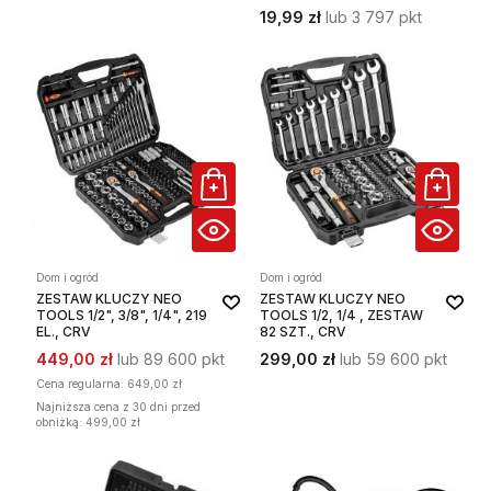
19,99 zł
lub 3 797 pkt
Dom i ogród
Dom i ogród
ZESTAW KLUCZY NEO
ZESTAW KLUCZY NEO
TOOLS 1/2", 3/8", 1/4", 219
TOOLS 1/2, 1/4 , ZESTAW
EL., CRV
82 SZT., CRV
449,00 zł
lub 89 600 pkt
299,00 zł
lub 59 600 pkt
Cena regularna:
649,00 zł
Najniższa cena z 30 dni przed
obniżką: 499,00 zł