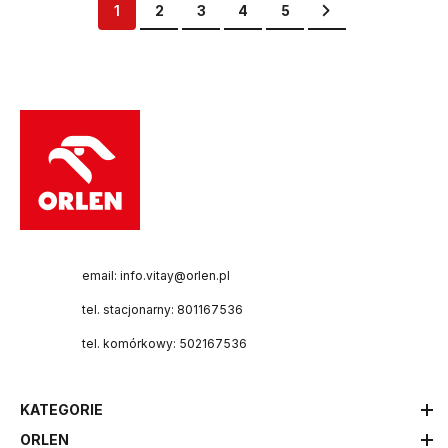
Aktualnie czytasz stronę
Strona
Strona
Strona
Strona
Strona
Przejdź dalej
1
2
3
4
5
email: info.vitay@orlen.pl
tel. stacjonarny: 801167536
tel. komórkowy: 502167536
KATEGORIE
ORLEN