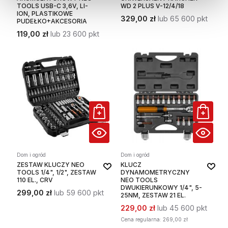
TOOLS USB-C 3,6V, LI-
WD 2 PLUS V-12/4/18
ION, PLASTIKOWE
329,00 zł
lub 65 600 pkt
PUDEŁKO+AKCESORIA
119,00 zł
lub 23 600 pkt
Dom i ogród
Dom i ogród
ZESTAW KLUCZY NEO
KLUCZ
TOOLS 1/4", 1/2", ZESTAW
DYNAMOMETRYCZNY
110 EL., CRV
NEO TOOLS
DWUKIERUNKOWY 1/4", 5-
299,00 zł
lub 59 600 pkt
25NM, ZESTAW 21 EL.
229,00 zł
lub 45 600 pkt
Cena regularna:
269,00 zł