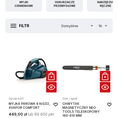
MYJKI
ODKURZACZE
NARZĘDZIA
CIŚNIENIOWE
PRZEMYSŁOWE
RĘCZNE
FILTR
Domyślnie
16
Sprzęt AGD
Dom i ogród
MYJKA PAROWA 4145/22,
CHWYTAK
XVAPOR COMFORT
MAGNETYCZNY NEO
TOOLS TELESKOPOWY
449,00 zł
lub 89 600 pkt
160-610 MM