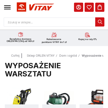
Bezpłatna dostawa
Rabatowanie
Kupuj na raty 0%
ORLEN PACZKĄ od 149 zł
punktami VITAY do 1 zł
Cofnij
Sklep ORLEN VITAY
Dom i ogród
Wyposażenie war
WYPOSAŻENIE
WARSZTATU