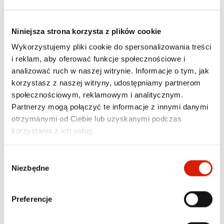
posiada magnez, który pozwala mu wydobywać 
różnego rodzaju elementy stalowe (nakrętki, klucze, 
śruby) z miejsc trudno dostępnych. Produkt 
Niniejsza strona korzysta z plików cookie
wyposażony został również w klips umożliwiający 
przechowywanie chwytaka w kieszeni jak zwykły 
Wykorzystujemy pliki cookie do spersonalizowania treści
długopis. Nie zajmuje wiele miejsca i świetnie sprawdzi 
i reklam, aby oferować funkcje społecznościowe i
się w codziennych zadaniach każdego użytkownika 
pojazdów mechanicznych.
analizować ruch w naszej witrynie. Informacje o tym, jak
korzystasz z naszej witryny, udostępniamy partnerom
społecznościowym, reklamowym i analitycznym.
Partnerzy mogą połączyć te informacje z innymi danymi
otrzymanymi od Ciebie lub uzyskanymi podczas
korzystania z ich usług.
Wybór
Niezbędne
zgody
Preferencje