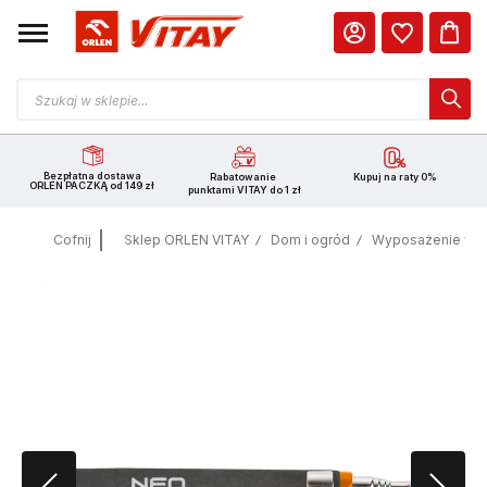
Bezpłatna dostawa
Rabatowanie
Kupuj na raty 0%
ORLEN PACZKĄ od 149 zł
punktami VITAY do 1 zł
Cofnij
Sklep ORLEN VITAY
Dom i ogród
Wyposażenie war