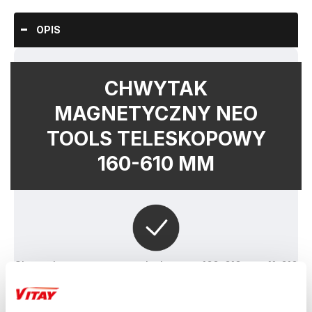
OPIS
CHWYTAK
MAGNETYCZNY NEO
TOOLS TELESKOPOWY
160-610 MM
Chwytak magnetyczny teleskopowy 160-610 mm 11-610 
marki NEO to narzędzie z zakresem od 160 do 610 mm, 
charakteryzujące się udźwigiem 3 kg oraz 
ergonomicznym, gumowanym uchwytem. Chwytak 