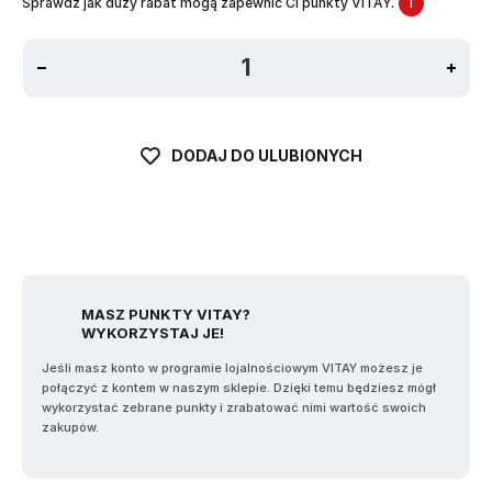
Sprawdź jak duży rabat mogą zapewnić Ci punkty VITAY.
i
DODAJ DO ULUBIONYCH
MASZ PUNKTY VITAY?
WYKORZYSTAJ JE!
Jeśli masz konto w programie lojalnościowym VITAY możesz je
połączyć z kontem w naszym sklepie. Dzięki temu będziesz mógł
wykorzystać zebrane punkty i zrabatować nimi wartość swoich
zakupów.