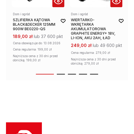
Dom i ogród
Dom i ogród
Dom
SZLIFIERKA KĄTOWA
WIERTARKO-
WI
BLACK&DECKER 125MM
WKRĘTARKA
W
900W BEG220-QS
AKUMULATOROWA
BL
GRAPHITE ENERGY+ 18V,
BD
189,00 zł
lub 37 600 pkt
LI-ION, AKU 2AH, ŁAD
53
Cena obowiązuje
do: 13.08.2026
249,00 zł
lub 49 600 pkt
10
Cena regularna:
199,00 zł
Cena regularna:
279,00 zł
Najniższa cena z 30 dni przed
Najniższa cena z 30 dni przed
obniżką: 199,00 zł
obniżką: 279,00 zł