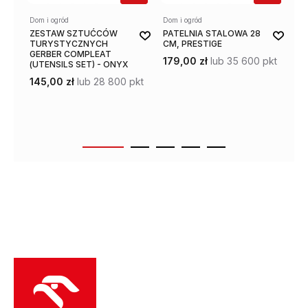
Dom i ogród
Dom i ogród
Dom
ZESTAW SZTUĆCÓW
PATELNIA STALOWA 28
GA
TURYSTYCZNYCH
CM, PRESTIGE
GE
GERBER COMPLEAT
28
179,00 zł
lub 35 600 pkt
(UTENSILS SET) - ONYX
P
145,00 zł
lub 28 800 pkt
21