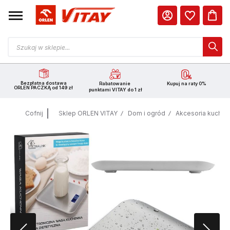
Bezpłatna dostawa
Rabatowanie
Kupuj na raty 0%
ORLEN PACZKĄ od 149 zł
punktami VITAY do 1 zł
Cofnij
Sklep ORLEN VITAY
Dom i ogród
Akcesoria kuche