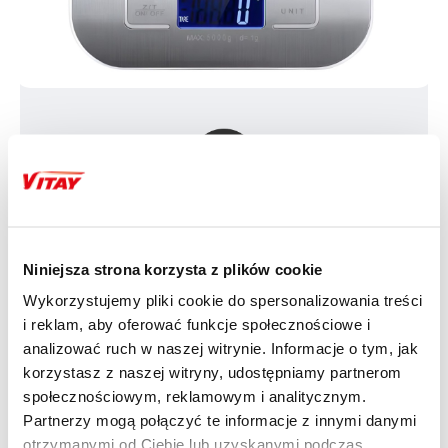
WSKAŹNIK NISKIEGO
POZIOMU BATERII I FUNKCJA
Niniejsza strona korzysta z plików cookie
TAROWANIA
Wykorzystujemy pliki cookie do spersonalizowania treści
i reklam, aby oferować funkcje społecznościowe i
Wbudowany wskaźnik ostrzega przed niskim 
poziomem baterii, a także przeciążeniem wagi, 
analizować ruch w naszej witrynie. Informacje o tym, jak
zapewniając długotrwałe i bezpieczne użytkowanie. 
korzystasz z naszej witryny, udostępniamy partnerom
Funkcja tarowania pozwala na ważenie wielu 
społecznościowym, reklamowym i analitycznym.
składników oddzielnie, bez konieczności usuwania 
Partnerzy mogą połączyć te informacje z innymi danymi
wcześniej dodanych. Po każdym dodaniu nowego 
składnika waga może być wyzerowana, co 
otrzymanymi od Ciebie lub uzyskanymi podczas