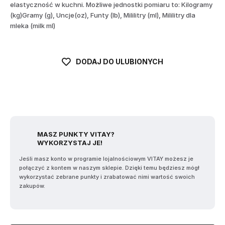
elastyczność w kuchni. Możliwe jednostki pomiaru to: Kilogramy
(kg)Gramy (g), Uncje(oz), Funty (lb), Mililitry (ml), Mililitry dla
mleka (milk ml)
DODAJ DO ULUBIONYCH
MASZ PUNKTY VITAY?
WYKORZYSTAJ JE!
Jeśli masz konto w programie lojalnościowym VITAY możesz je
połączyć z kontem w naszym sklepie. Dzięki temu będziesz mógł
wykorzystać zebrane punkty i zrabatować nimi wartość swoich
zakupów.