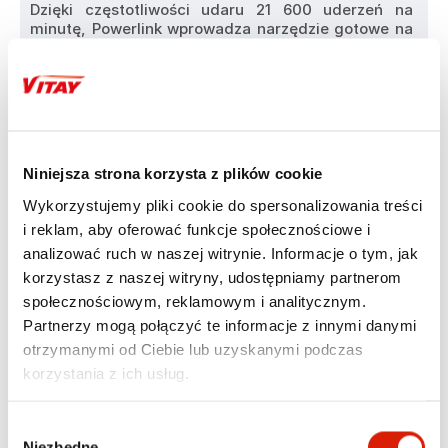
Dzięki częstotliwości udaru 21 600 uderzeń na 
minutę, Powerlink wprowadza narzędzie gotowe na 
najtrudniejsze wyzwania. Uchwyt 13 mm pozwala na 
zastosowanie szerokiego zakresu wierteł, co 
zwiększa uniwersalność sprzętu. Wkrętarka 
udarowa radzi sobie nie tylko z drewnem i metalem, 
ale również z materiałami budowlanymi takimi jak 
mur czy beton. To doskonały wybór dla 
majsterkowiczów i profesjonalistów, którzy 
Niniejsza strona korzysta z plików cookie
oczekują czegoś więcej niż standardowe 
rozwiązania. W połączeniu z boczną rączką 
Wykorzystujemy pliki cookie do spersonalizowania treści
zapewnia maksymalną kontrolę nawet przy dużym 
i reklam, aby oferować funkcje społecznościowe i
oporze materiału.
analizować ruch w naszej witrynie. Informacje o tym, jak
korzystasz z naszej witryny, udostępniamy partnerom
społecznościowym, reklamowym i analitycznym.
Partnerzy mogą połączyć te informacje z innymi danymi
otrzymanymi od Ciebie lub uzyskanymi podczas
korzystania z ich usług.
Wybór
Niezbędne