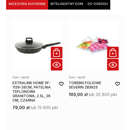
AKCESORIA KUCHENNE
INTELIGENTNY DOM
DO OGRODU
Dom i ogród
Dom i ogród
Dom
EXTRALINK HOME SF-
TOREBKI FOLIOWE
KO
1129-26CM, PATELNIA
SEVERIN ZB3625
WA
TEFLONOWA
AM
105,00 zł
lub 20 800 pkt
GRANITOWA, 2.5L, 26
43
CM, CZARNA
79,00 zł
lub 15 600 pkt