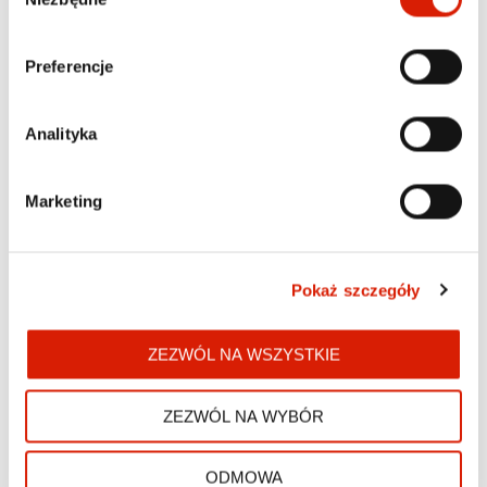
zgody
Preferencje
Analityka
Marketing
Pokaż szczegóły
ZEZWÓL NA WSZYSTKIE
KOMFORT UŻYTKOWANIA NA
ZEZWÓL NA WYBÓR
NAJWYŻSZYM POZIOMIE
W zestawie z wkrętarką znajduje się dodatkowa 
ODMOWA