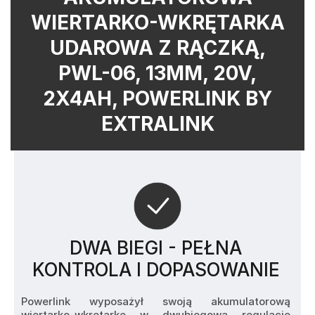
WIERTARKO-WKRĘTARKA
UDAROWA Z RĄCZKĄ,
PWL-06, 13MM, 20V,
2X4AH, POWERLINK BY
EXTRALINK
DWA BIEGI - PEŁNA
KONTROLA I DOPASOWANIE
Powerlink wyposażył swoją akumulatorową 
wiertarko-wkrętarkę w dwubiegową regulację 