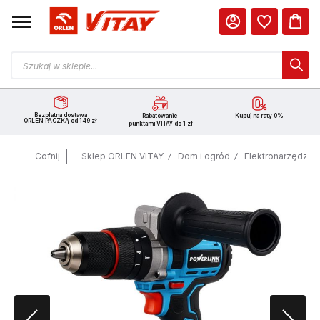
Bezpłatna dostawa
Rabatowanie
Kupuj na raty 0%
ORLEN PACZKĄ od 149 zł
punktami VITAY do 1 zł
Cofnij
Sklep ORLEN VITAY
Dom i ogród
Elektronarzędzia