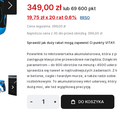
349,00 zł
lub 69 600 pkt
19,75 zł x 20 rat 0.6%
RRSO
Cena regularna:
399,00 zł
Najniższa cena z 30 dni przed obniżką: 399,00 zł
Sprawdź jak duży rabat mogą zapewnić Ci punkty VITAY.
Powerlink to młotowiertarka akumulatorowa, która z
zastępuje klasyczne przewodowe narzędzia. Dzięki 
parametrom – do 900 obrotów na minutę i 4500 uderz
sprawdza się nawet w najtrudniejszych zadaniach. Z ł
w betonie, cegle i twardym murze, a także radzi sobie 
rozbiórkowymi. To akumulatorowy młot udarowy, który n
dużą moc, ale też wyjątkową precyzję.
DO KOSZYKA