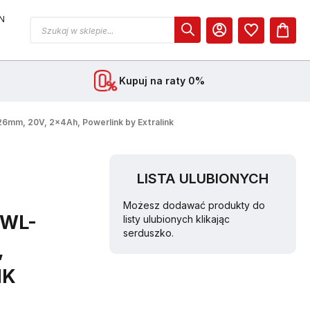
N
MOJE KONTO
Kupuj na raty 0%
mm, 20V, 2x4Ah, Powerlink by Extralink
LISTA ULUBIONYCH
T
Możesz dodawać produkty do
WL-
listy ulubionych klikając
serduszko.
,
NK