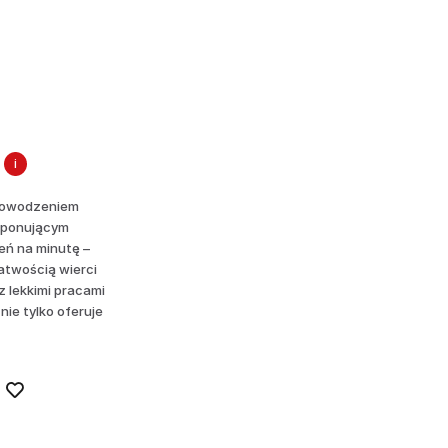
i
 powodzeniem
imponującym
eń na minutę –
atwością wierci
z lekkimi pracami
ie tylko oferuje