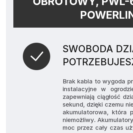
OBROTOWY, PWL-6
POWERLIN
SWOBODA DZIA
POTRZEBUJES
Brak kabla to wygoda pr
instalacyjne w ogrodz
zapewniają ciągłość dział
sekund, dzięki czemu nie
akumulatorowa, która p
niemożliwy. Akumulatory
moc przez cały czas uż