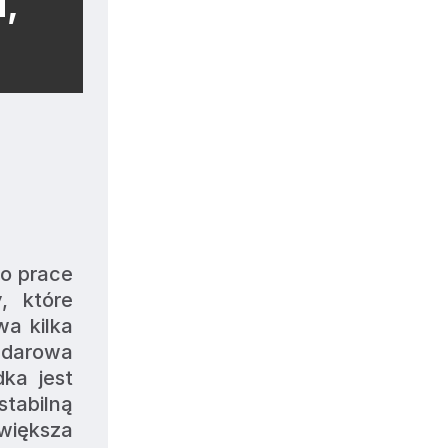
,
o prace 
 które 
a kilka 
udarowa 
a jest 
tabilną 
większa 