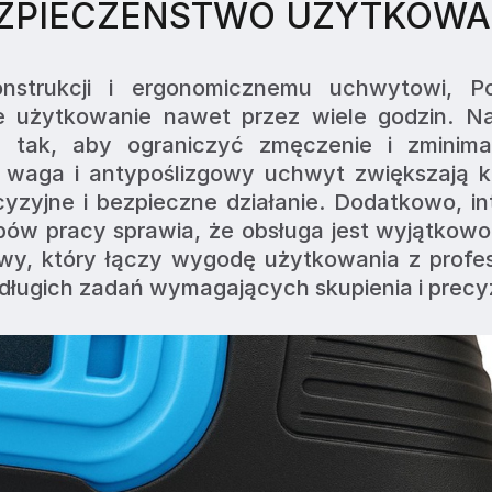
EZPIECZEŃSTWO UŻYTKOWA
nstrukcji i ergonomicznemu uchwytowi, Pow
 użytkowanie nawet przez wiele godzin. Nar
e tak, aby ograniczyć zmęczenie i zminimal
 waga i antypoślizgowy uchwyt zwiększają ko
yzyjne i bezpieczne działanie. Dodatkowo, int
bów pracy sprawia, że obsługa jest wyjątkowo 
wy, który łączy wygodę użytkowania z profes
długich zadań wymagających skupienia i precyz