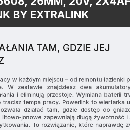
608, 26MM, 20V, 2X4AH
K BY EXTRALINK
ŁANIA TAM, GDZIE JEJ
Z
acy w każdym miejscu – od remontu łazienki p
ie. W zestawie znajdziesz dwa akumulatory,
ania i eliminują przestoje. Wymiana baterii trw
 tracisz tempa pracy. Powerlink to wiertarka 
ozwala działać tam, gdzie dostęp do gniazdk
 litowo-jonowe zapewniają długą żywotność i s
ytkowania. To rozwiązanie, które naprawdę z