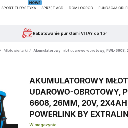
NOWE
SPORT TURYSTYKA
SPRZĘT AGD
DOM I OGRÓD
FUNDACJA ORLE
Rabatowanie
punktami VITAY do 1 zł
Młotowiertarki
Akumulatorowy młot udarowo-obrotowy, PWL-6608, 26
AKUMULATOROWY MŁO
UDAROWO-OBROTOWY, P
6608, 26MM, 20V, 2X4AH
POWERLINK BY EXTRALI
W magazynie