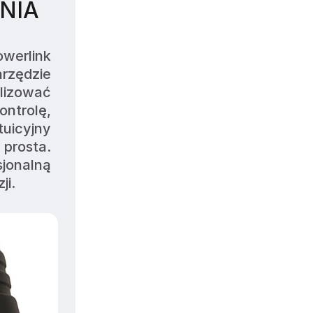
NIA
erlink 
zędzie 
izować 
ntrolę, 
uicyjny 
prosta. 
jonalną 
ji.