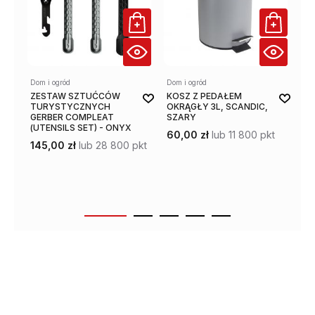
Dom i ogród
Dom i ogród
Dom
ZESTAW SZTUĆCÓW
KOSZ Z PEDAŁEM
K
TURYSTYCZNYCH
OKRĄGŁY 3L, SCANDIC,
24
GERBER COMPLEAT
SZARY
14
(UTENSILS SET) - ONYX
60,00 zł
lub 11 800 pkt
145,00 zł
lub 28 800 pkt