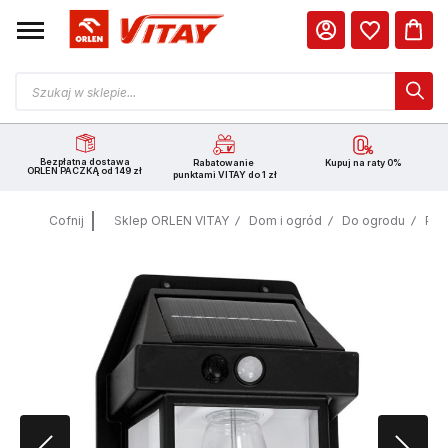
Bezpłatna dostawa
Rabatowanie
Kupuj na raty 0%
ORLEN PACZKĄ od 149 zł
punktami VITAY do 1 zł
Cofnij
Sklep ORLEN VITAY
Dom i ogród
Do ogrodu
Poz