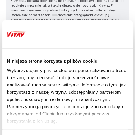
Klawiatura posiada doczepianą magnetycznie podstawkę pod nadgarstki co
redukuje zmęczenie rąk w trakcie długotrwałej rozgrywki. Klawisz Fn
umożliwia używanie przycisków funkcyjnych do zadań multimedialnych
(sterowanie odtwarzaczem, uruchomienie przeglądarki WWW itp.).
Klawiatura IBOX Aurora K-4 IKGMK4 podświetlana to idealny produkt dla
każdego zaawansowanego gracza. Możliwość zablokowania kombinacji
Win+L zapobiegnie przypadkowemu blokowaniu komputera w najmniej
odpowiednim momencie w trakcie rozgrywki.
Niniejsza strona korzysta z plików cookie
Wykorzystujemy pliki cookie do spersonalizowania treści
i reklam, aby oferować funkcje społecznościowe i
analizować ruch w naszej witrynie. Informacje o tym, jak
korzystasz z naszej witryny, udostępniamy partnerom
społecznościowym, reklamowym i analitycznym.
PODŚWIETLENIE RGB Z
OPROGRAMOWANIEM
Partnerzy mogą połączyć te informacje z innymi danymi
otrzymanymi od Ciebie lub uzyskanymi podczas
korzystania z ich usług.
Podświetlenie w klawiaturze IBOX Aurora K-4 IKGMK4 podświetlanej można
wyłączyć, regulować jasność a także dopasować schematy do własnych
potrzeb. Każdemu klawiszowi można przypisać dowolny kolor. Skorzystaj z