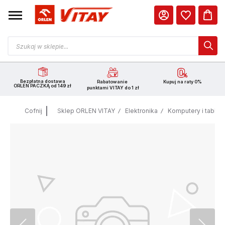
Bezpłatna dostawa
Rabatowanie
Kupuj na raty 0%
ORLEN PACZKĄ od 149 zł
punktami VITAY do 1 zł
Cofnij
Sklep ORLEN VITAY
Elektronika
Komputery i tablet