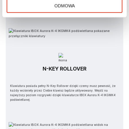
magnetyczną podkładką pod nadgarstki nadaje jej niespotykany wygląd i
ODMOWA
więlką przyjemność używania.
N-KEY ROLLOVER
Klawiatura posiada pełny N-Key Rollover dzięki czemy masz pewność, że
każdy wciśniety przez Ciebie klawisz będzie aktywowany. Wejdź na
najwyższy poziom rozgrywki dzięki klawiaturze IBOX Aurora K-4 IKGMK4
podświetlanej.