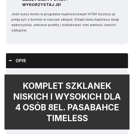
WYKORZYSTAJ JE!
Jeśli masz konto w programie lojalnościowym VITAY możesz je
połączyć z kontem w naszym sklepie. Dzięki temu będziesz mógł
wykorzystać zebrane punkty i zrabatować nimi wartość swoich
zakupów.
OPIS
KOMPLET SZKLANEK
NISKICH I WYSOKICH DLA
4 OSÓB 8EL. PASABAHCE
TIMELESS