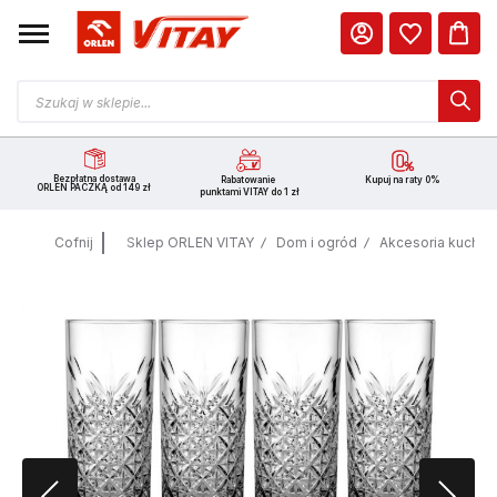
Bezpłatna dostawa
Rabatowanie
Kupuj na raty 0%
ORLEN PACZKĄ od 149 zł
punktami VITAY do 1 zł
Cofnij
Sklep ORLEN VITAY
Dom i ogród
Akcesoria kuche