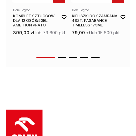
Dom i ogród
Dom i ogród
Dom
KOMPLET SZTUĆCÓW
KIELISZKI DO SZAMPANA
SZ
DLA 12 OSÓB/50EL.
4SZT. PASABAHCE
EL
AMBITION PRATO
TIMELESS 175ML
CO
399,00 zł
lub 79 600 pkt
79,00 zł
lub 15 600 pkt
39