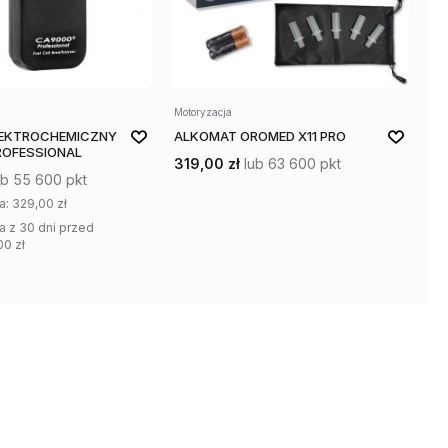
Motoryzacja
Mot
LEKTROCHEMICZNY
ALKOMAT OROMED X11 PRO
AL
ROFESSIONAL
PR
319,00 zł
lub 63 600 pkt
EL
ub 55 600 pkt
28
a:
329,00 zł
a z 30 dni przed
00 zł