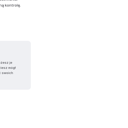
ną kontrolę.
ożesz je
ziesz mógł
ć swoich