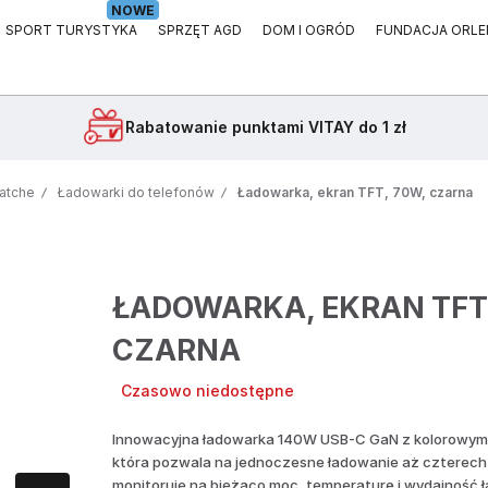
NOWE
SPORT TURYSTYKA
SPRZĘT AGD
DOM I OGRÓD
FUNDACJA ORLE
Rabatowanie
punktami VITAY do 1 zł
watche
Ładowarki do telefonów
Ładowarka, ekran TFT, 70W, czarna
ŁADOWARKA, EKRAN TFT,
CZARNA
Czasowo niedostępne
Innowacyjna ładowarka 140W USB-C GaN z kolorowym
która pozwala na jednoczesne ładowanie aż czterech
monitoruje na bieżąco moc, temperaturę i wydajność 