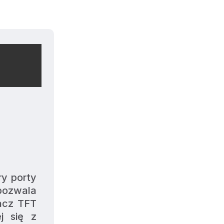
y porty 
pozwala 
acz TFT 
 się z 