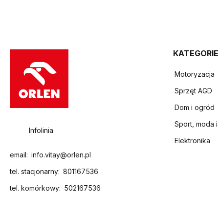
KATEGORIE
Motoryzacja
Sprzęt AGD
Dom i ogród
Sport, moda i
Infolinia
Elektronika
email:
info.vitay@orlen.pl
tel. stacjonarny:
801167536
tel. komórkowy:
502167536