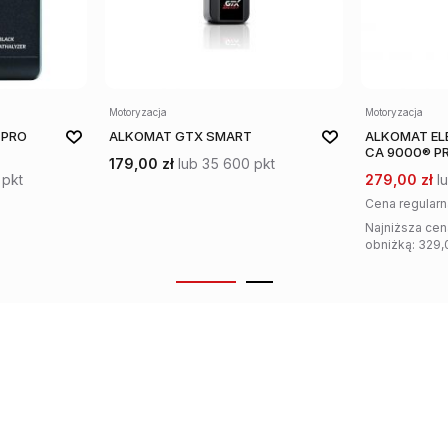
Motoryzacja
Motoryzacja
 PRO
ALKOMAT GTX SMART
ALKOMAT E
CA 9000® P
179,00 zł
lub 35 600 pkt
 pkt
279,00 zł
l
Cena regularn
Najniższa cen
obniżką: 329,