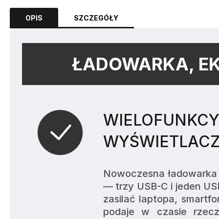
OPIS
SZCZEGÓŁY
ŁADOWARKA, EK
WIELOFUNKCY
WYŚWIETLAC
Nowoczesna ładowarka z 
— trzy USB-C i jeden US
zasilać laptopa, smartf
podaje w czasie rzec