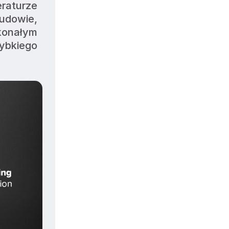
raturze 
dowie, 
onałym 
ybkiego 