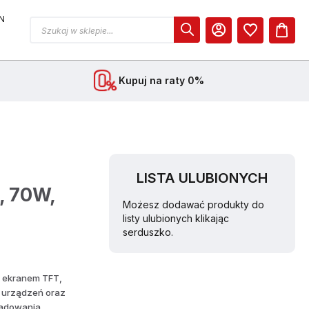
N
MOJE KONTO
Kupuj na raty 0%
LISTA ULUBIONYCH
 70W,
Możesz dodawać produkty do
listy ulubionych klikając
serduszko.
 ekranem TFT,
 urządzeń oraz
ładowania.