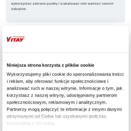
wykorzystać zebrane punkty i zrabatować nimi wartość swoich
zakupów.
OPIS
ŁADOWARKA
Niniejsza strona korzysta z plików cookie
SAMOCHODOWA BASEUS
Wykorzystujemy pliki cookie do spersonalizowania treści
i reklam, aby oferować funkcje społecznościowe i
MAGIC SERIES CAR
analizować ruch w naszej witrynie. Informacje o tym, jak
CHARGER 45W
korzystasz z naszej witryny, udostępniamy partnerom
społecznościowym, reklamowym i analitycznym.
Partnerzy mogą połączyć te informacje z innymi danymi
otrzymanymi od Ciebie lub uzyskanymi podczas
korzystania z ich usług.