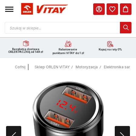
Bezpłatna dostawa
Rabatowanie
Kupuj na raty 0%
ORLEN PACZKĄ od 149 zł
punktami VITAY do 1 zł
Cofnij
Sklep ORLEN VITAY
Motoryzacja
Elektronika sam