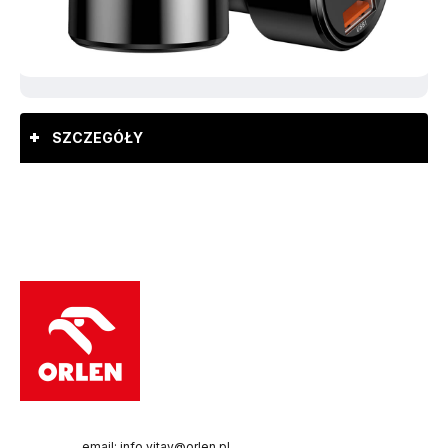
SZCZEGÓŁY
email: info.vitay@orlen.pl