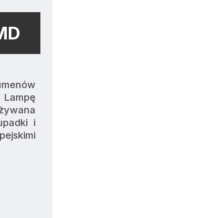
MD
umenów 
 Lampę 
żywana 
adki i 
jskimi 