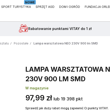
NOWE
SPORT TURYSTYKA
SPRZĘT AGD
DOM I OGRÓD
FUNDACJA ORLE
Rabatowanie
punktami VITAY do 1 zł
sztatu
Pozostałe
Lampa warsztatowa NEO 230V 900 lm SMD
LAMPA WARSZTATOWA 
230V 900 LM SMD
W magazynie
97,99 zł
lub 19 398 pkt
Sprawdź jak duży rabat mogą zapewnić Ci punkty VITAY.