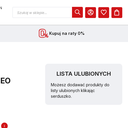
N
MOJE KONTO
Kupuj na raty 0%
LISTA ULUBIONYCH
NEO
Możesz dodawać produkty do
listy ulubionych klikając
serduszko.
i