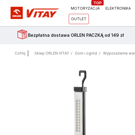
TOP
MOTORYZACJA
ELEKTRONIKA
OUTLET
Bezpłatna dostawa
ORLEN PACZKĄ od 149 zł
Cofnij
Sklep ORLEN VITAY
Dom i ogród
Wyposażenie war