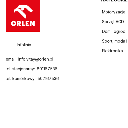
Motoryzacja
Sprzęt AGD
Dom i ogród
Sport, moda i
Infolinia
Elektronika
email:
info.vitay@orlen.pl
tel. stacjonarny:
801167536
tel. komórkowy:
502167536