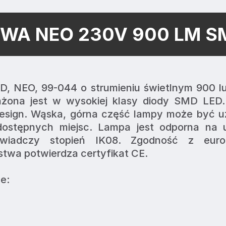
WA NEO 230V 900 LM S
, NEO, 99-044 o strumieniu świetlnym 900 l
ona jest w wysokiej klasy diody SMD LED.
esign. Wąska, górna część lampy może być u
dostępnych miejsc. Lampa jest odporna na up
iadczy stopień IK08. Zgodność z europe
twa potwierdza certyfikat CE.
e: