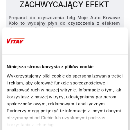
ZACHWYCAJĄCY EFEKT
Preparat do czyszczenia felg Moje Auto Krwawe 
Koło to wydajny płyn do czyszczenia z efektem 
„krwawienia”, który reaguje z silnymi 
zanieczyszczeniami. Usuwa uciążliwe zabrudzenia 
eksploatacyjne z każdego rodzaju felg stalowych, 
aluminiowych, chromowanych i lakierowanych. Za 
pomocą płynu mycie zanieczyszczonych felg staje 
się szybkie i wydajne a przy tym nie ma żadnego 
ryzyka zarysowania.

Niniejsza strona korzysta z plików cookie
Zalety:

Wykorzystujemy pliki cookie do spersonalizowania treści
• Nadaje się do każdego rodzaju felg

i reklam, aby oferować funkcje społecznościowe i
• Usuwa osad z klocków hamulcowych

• Łatwy w użyciu i wydajny

analizować ruch w naszej witrynie. Informacje o tym, jak
• Efekt krwawiącej felgi

korzystasz z naszej witryny, udostępniamy partnerom
• Neutralne pH

społecznościowym, reklamowym i analitycznym.
Partnerzy mogą połączyć te informacje z innymi danymi
Sposób użycia:

• Upewnij się, że felga jest chłodna, odblokuj 
otrzymanymi od Ciebie lub uzyskanymi podczas
atomizer i nanieś produkt równomierni na 
korzystania z ich usług.
powierzchnię felgi. Spryskaj obficie zabrudzona 