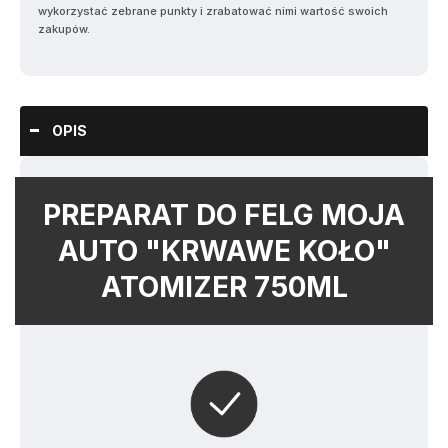
wykorzystać zebrane punkty i zrabatować nimi wartość swoich
zakupów.
OPIS
PREPARAT DO FELG MOJA
AUTO "KRWAWE KOŁO"
ATOMIZER 750ML