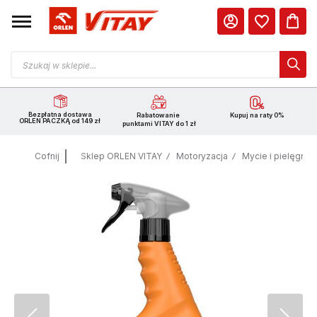
Bezpłatna dostawa
Rabatowanie
Kupuj na raty 0%
ORLEN PACZKĄ od 149 zł
punktami VITAY do 1 zł
Cofnij
Sklep ORLEN VITAY
Motoryzacja
Mycie i pielęgnac