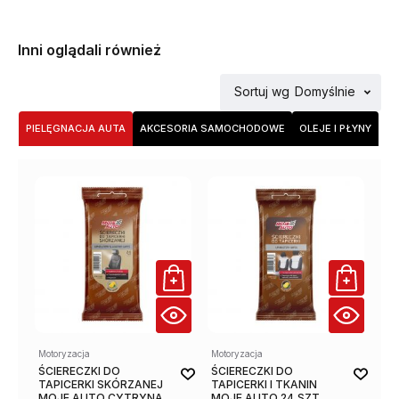
Inni oglądali również
Sortuj wg
Domyślnie
PIELĘGNACJA AUTA
AKCESORIA SAMOCHODOWE
OLEJE I PŁYNY
Motoryzacja
Motoryzacja
Mot
ŚCIERECZKI DO
ŚCIERECZKI DO
SZ
TAPICERKI SKÓRZANEJ
TAPICERKI I TKANIN
SY
MOJE AUTO CYTRYNA
MOJE AUTO 24 SZT.
AU