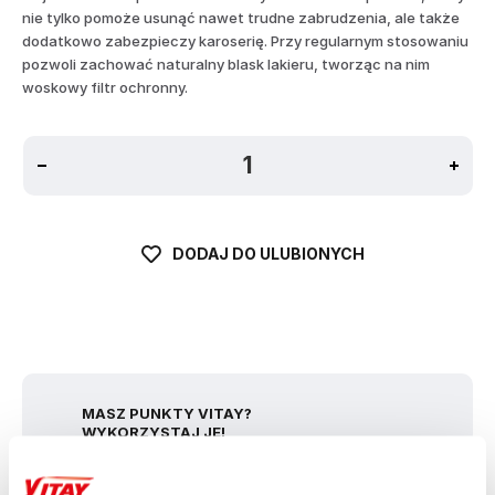
nie tylko pomoże usunąć nawet trudne zabrudzenia, ale także
dodatkowo zabezpieczy karoserię. Przy regularnym stosowaniu
pozwoli zachować naturalny blask lakieru, tworząc na nim
woskowy filtr ochronny.
DODAJ DO ULUBIONYCH
MASZ PUNKTY VITAY?
WYKORZYSTAJ JE!
Jeśli masz konto w programie lojalnościowym VITAY możesz je
połączyć z kontem w naszym sklepie. Dzięki temu będziesz mógł