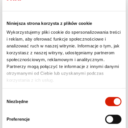
wykorzystać zebrane punkty i zrabatować nimi wartość swoich
zakupów.
Niniejsza strona korzysta z plików cookie
Wykorzystujemy pliki cookie do spersonalizowania treści
OPIS
i reklam, aby oferować funkcje społecznościowe i
analizować ruch w naszej witrynie. Informacje o tym, jak
SZAMPON
korzystasz z naszej witryny, udostępniamy partnerom
społecznościowym, reklamowym i analitycznym.
SAMOCHODOWY Z
Partnerzy mogą połączyć te informacje z innymi danymi
WOSKIEM MOJE AUTO 1L
otrzymanymi od Ciebie lub uzyskanymi podczas
korzystania z ich usług.
MYJE I CHRONI
Wybór
Niezbędne
zgody
Moje Auto Szampon samochodowy z woskiem to produkt, który nie
tylko pomoże usunąć nawet trudne zabrudzenia, ale także dodatkowo
zabezpieczy karoserię. Przy regularnym stosowaniu pozwoli
Preferencje
zachować naturalny blask lakieru, tworząc na nim woskowy filtr
ochronny. To łatwy w stosowaniu preparat, który spełnia dwie funkcje