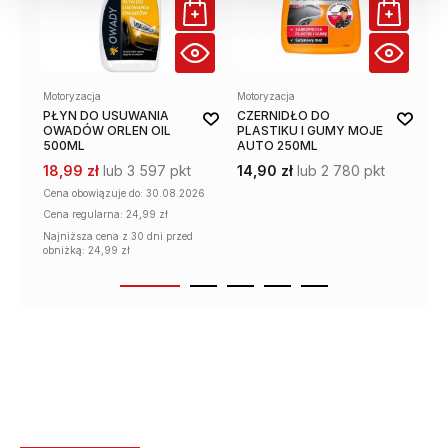
Motoryzacja
Motoryzacja
Mot
PŁYN DO USUWANIA
CZERNIDŁO DO
OD
OWADÓW ORLEN OIL
PLASTIKU I GUMY MOJE
KL
500ML
AUTO 250ML
NA
CL
18,99 zł
lub 3 597 pkt
14,90 zł
lub 2 780 pkt
15
Cena obowiązuje
do: 30.08.2026
19
Cena regularna:
24,99 zł
Najniższa cena z 30 dni przed
obniżką: 24,99 zł