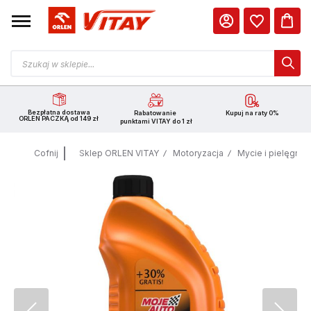
Bezpłatna dostawa
Rabatowanie
Kupuj na raty 0%
ORLEN PACZKĄ od 149 zł
punktami VITAY do 1 zł
Cofnij
Sklep ORLEN VITAY
Motoryzacja
Mycie i pielęgnac