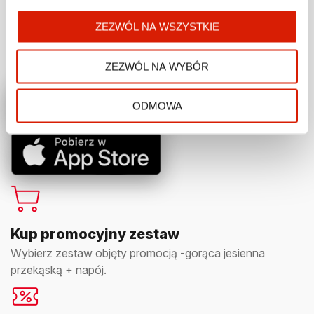
Pobierz ORLEN VITAY
ZEZWÓL NA WSZYSTKIE
Aktywuj w aplikacji odpowiedni kupon promocyjny
w zakładce „Kupony”.
ZEZWÓL NA WYBÓR
ODMOWA
Kup promocyjny zestaw
Wybierz zestaw objęty promocją -gorąca jesienna
przekąską + napój.