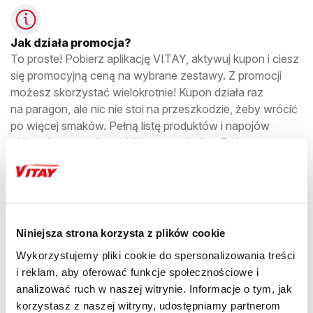
Jak działa promocja?
To proste! Pobierz aplikację VITAY, aktywuj kupon i ciesz
się promocyjną ceną na wybrane zestawy. Z promocji
możesz skorzystać wielokrotnie! Kupon działa raz
na paragon, ale nic nie stoi na przeszkodzie, żeby wrócić
po więcej smaków. Pełną listę produktów i napojów
objętych promocją znajdziesz w sekcji → Dokumenty
Okres trwania promocji
Od 1 października do 30 listopada 2025 roku lub
Niniejsza strona korzysta z plików cookie
do wyczerpania zapasów.
Wykorzystujemy pliki cookie do spersonalizowania treści
i reklam, aby oferować funkcje społecznościowe i
analizować ruch w naszej witrynie. Informacje o tym, jak
korzystasz z naszej witryny, udostępniamy partnerom