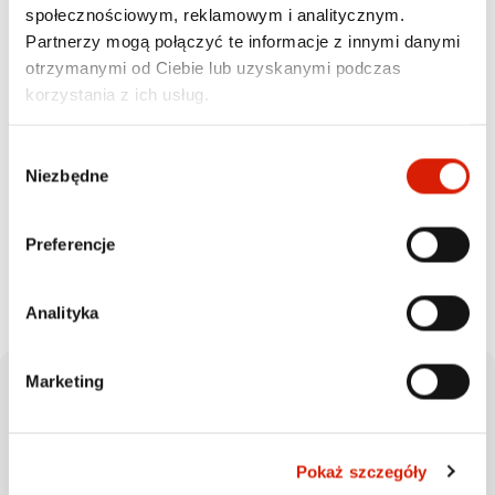
Promocja dla użytkowników ORLEN VITAY
społecznościowym, reklamowym i analitycznym.
Promocja dostępna jest dla zarejestrowanych
Partnerzy mogą połączyć te informacje z innymi danymi
użytkowników aplikacji ORLEN VITAY z aktywnym
otrzymanymi od Ciebie lub uzyskanymi podczas
kuponem.
korzystania z ich usług.
Wybór
Niezbędne
zgody
Dowiedz się więcej w Regulaminie
Wszystkie szczegóły dotyczące zasad promocji
znajdziesz w Regulaminie oraz w dokumentach
Preferencje
dostępnych w sekcji → Dokumenty.
Analityka
Marketing
Jak skorzystać z promocji?
Pokaż szczegóły