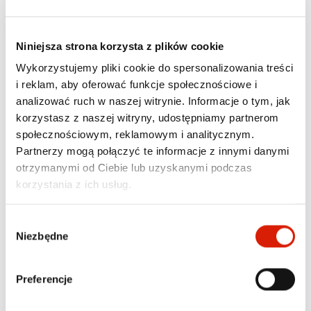
Chcesz uchwycić każdą chwilę? Z Neno Ami to 
łatwiejsze niż kiedykolwiek! Zrób zdjęcia lub nagraj 
film, aby zatrzymać wyjątkowe momenty, dzięki czemu 
Niniejsza strona korzysta z plików cookie
Twoje wspomnienia będą zawsze pod ręką.
Wykorzystujemy pliki cookie do spersonalizowania treści
i reklam, aby oferować funkcje społecznościowe i
analizować ruch w naszej witrynie. Informacje o tym, jak
korzystasz z naszej witryny, udostępniamy partnerom
społecznościowym, reklamowym i analitycznym.
Partnerzy mogą połączyć te informacje z innymi danymi
otrzymanymi od Ciebie lub uzyskanymi podczas
korzystania z ich usług.
Wybór
Niezbędne
zgody
Preferencje