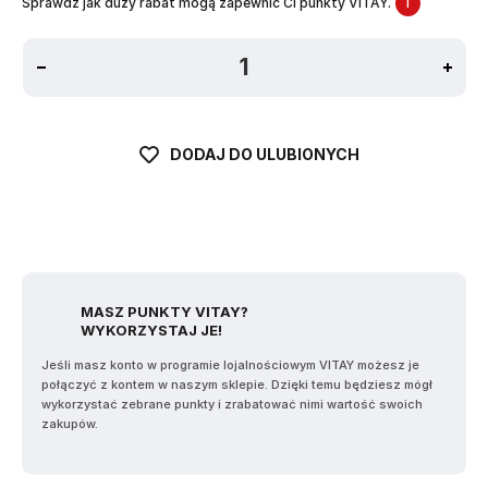
Sprawdź jak duży rabat mogą zapewnić Ci punkty VITAY.
i
DODAJ DO ULUBIONYCH
MASZ PUNKTY VITAY?
WYKORZYSTAJ JE!
Jeśli masz konto w programie lojalnościowym VITAY możesz je
połączyć z kontem w naszym sklepie. Dzięki temu będziesz mógł
wykorzystać zebrane punkty i zrabatować nimi wartość swoich
zakupów.