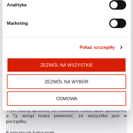
Analityka
Aplikacja mobilna
Marketing
Z aplikacją mobilną masz wszystko pod kontrolą! 
Monitoruj maluszka na żywo, włączaj kołysanki, 
sprawdzaj temperaturę i korzystaj z wielu innych 
funkcji za pośrednictwem smartfona. Wszystko w 
Pokaż szczegóły
zasięgu ręki – prosto i wygodnie.
Śledzenie ruchu 24/7
Neno Ami wykrywa ruch maluszka i automatycznie go 
ZEZWÓL NA WSZYSTKIE
śledzi, podążając za nim poprzez ruchy głowicą. Dzięki 
temu Twoja pociecha nie zniknie Ci z oczu. Ponadto, 
dzięki detekcji ruchu kamerka powiadomi Cię poprzez 
ZEZWÓL NA WYBÓR
aplikację, jeśli maluch się poruszy.
ODMOWA
Tryb nocny
Niania zapewnia wyraźny obraz nawet w ciemności. 
Tryb nocny sprawia, że maluszek może spać spokojnie, 
a Ty wciąż masz pewność, że wszystko jest w 
porządku.
6 wgranych kołysanek