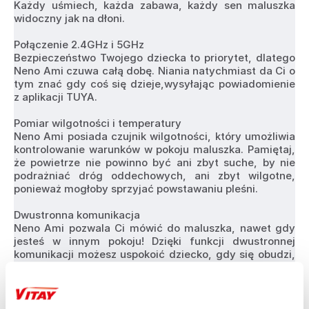
Każdy uśmiech, każda zabawa, każdy sen maluszka 
widoczny jak na dłoni.
Połączenie 2.4GHz i 5GHz
Bezpieczeństwo Twojego dziecka to priorytet, dlatego 
Neno Ami czuwa całą dobę. Niania natychmiast da Ci o 
tym znać gdy coś się dzieje,wysyłając powiadomienie 
z aplikacji TUYA.
Pomiar wilgotności i temperatury
Neno Ami posiada czujnik wilgotności, który umożliwia 
kontrolowanie warunków w pokoju maluszka. Pamiętaj, 
że powietrze nie powinno być ani zbyt suche, by nie 
podrażniać dróg oddechowych, ani zbyt wilgotne, 
ponieważ mogłoby sprzyjać powstawaniu pleśni.
Dwustronna komunikacja
Neno Ami pozwala Ci mówić do maluszka, nawet gdy 
jesteś w innym pokoju! Dzięki funkcji dwustronnej 
komunikacji możesz uspokoić dziecko, gdy się obudzi, 
lub po prostu poczuć, że jesteś blisko niezależnie od 
odległości.
Robienie zdjęć i filmów