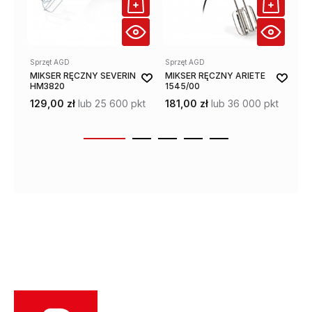
Sprzęt AGD
Sprzęt AGD
Sp
MIKSER RĘCZNY SEVERIN
MIKSER RĘCZNY ARIETE
BL
HM3820
1545/00
NU
N
129,00 zł
lub 25 600 pkt
181,00 zł
lub 36 000 pkt
35