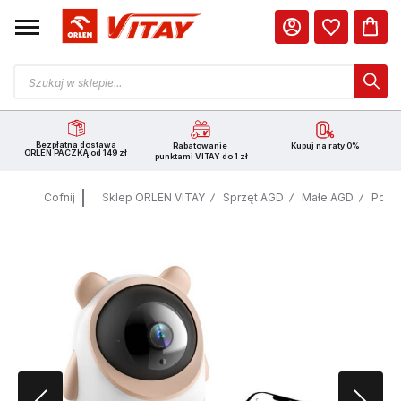
Bezpłatna dostawa
Rabatowanie
Kupuj na raty 0%
ORLEN PACZKĄ od 149 zł
punktami VITAY do 1 zł
Cofnij
Sklep ORLEN VITAY
Sprzęt AGD
Małe AGD
Pozo