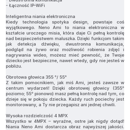
- Łączność IP-WiFi
Inteligentna niania elektroniczna
Kiedy technologia spotyka design, powstaje coś 
wyjątkowego. Neno Ami to niania elektroniczna w 
kształcie uroczego misia, która daje Ci pełną kontrolę 
nad bezpieczeństwem maluszka. Dzięki funkcjom takim 
jak detekcja dźwięku, dwustronna komunikacja, 
podgląd na żywo oraz możliwość robienia zdjęć i 
nagrywania wideo, możesz mieć pewność, że Twoje 
dziecko jest bezpieczne, nawet wtedy, gdy nie jesteś w 
pobliżu.
Obrotowa głowica 355 °/ 55°
Z takim pomocnikiem, jak miś Ami, jesteś zawsze w 
centrum wydarzeń! Dzięki obrotowej głowicy (355° 
poziomo; 55° pionowo) masz pełną kontrolę nad tym, co 
dzieje się w pokoju dziecka. Każdy ruch pociechy jest 
monitorowany, a Ty nie przegapisz ani jednej chwili.
Wysoka rozdzielczość 4 MPX
Wszystko w 4MPX – wyraźne, ostre jak nigdy dotąd! 
Niania Neno Ami dostarcza obraz najwyższej jakości. 