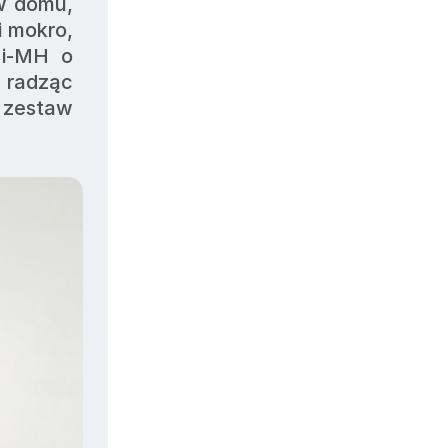
w domu, 
 mokro, 
i-MH o 
 radząc 
zestaw 