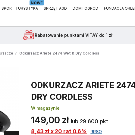
NOWE
SPORT TURYSTYKA
SPRZĘT AGD
DOM I OGRÓD
FUNDACJA ORLE
Rabatowanie
punktami VITAY do 1 zł
urzacze
Odkurzacz Ariete 2474 Wet & Dry Cordless
ODKURZACZ ARIETE 2474
DRY CORDLESS
W magazynie
149,00 zł
lub 29 600 pkt
8,43 zł x 20 rat 0.6%
RRSO