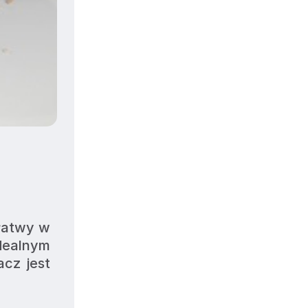
łatwy w 
dealnym 
cz jest 