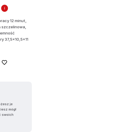
i
racy 12 minut,
a szczelinowa,
ojemność
ry 37,5x10,5x11
ożesz je
ziesz mógł
ć swoich