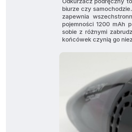
Odkurzacz podręczny to
biurze czy samochodzie.
zapewnia wszechstronno
pojemności 1200 mAh po
sobie z różnymi zabrud
końcówek czynią go niez