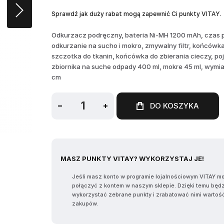
Sprawdź jak duży rabat mogą zapewnić Ci punkty VITAY.
Odkurzacz podręczny, bateria Ni-MH 1200 mAh, czas p
odkurzanie na sucho i mokro, zmywalny filtr, końcówk
szczotka do tkanin, końcówka do zbierania cieczy, p
zbiornika na suche odpady 400 ml, mokre 45 ml, wymia
cm
DO KOSZYKA
MASZ PUNKTY VITAY? WYKORZYSTAJ JE!
Jeśli masz konto w programie lojalnościowym VITAY m
połączyć z kontem w naszym sklepie. Dzięki temu będ
wykorzystać zebrane punkty i zrabatować nimi wartoś
zakupów.