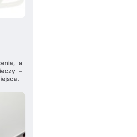
nia, a 
eczy – 
iejsca.