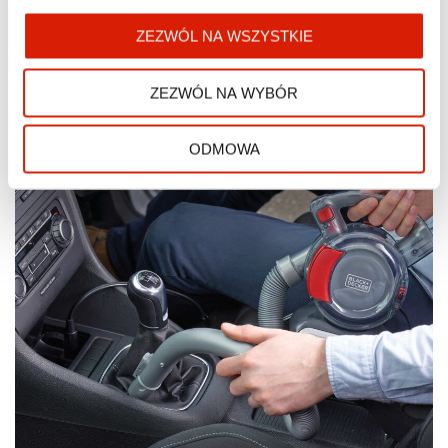
PRAKTYCZNY ZESTAW
ZEZWÓL NA WSZYSTKIE
- Siatka do przechowywania akcesoriów

- Końcówka szczelinowa 2 w 1 z rozkładaną szczotką

- Adapter 12V — pasuje do wszystkich gniazd 12V w 
ZEZWÓL NA WYBÓR
samochodzie (gniazdo zapalniczki)

- 3-stopniowy system filtracji zapewniający bardzo 
wysoką zdolność zatrzymywania zanieczyszczeń
ODMOWA