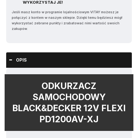
WYKORZYSTAJ JE!
Jeśli masz konto w programie lojalnościowym VITAY możesz je
połączyć z kontem w naszym sklepie. Dzięki temu będziesz mógł
wykorzystać zebrane punkty i zrabatować nimi wartość swoich
zakupów.
OPIS
ODKURZACZ
SAMOCHODOWY
BLACK&DECKER 12V FLEXI
PD1200AV-XJ