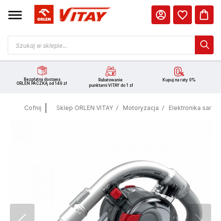
Bezpłatna dostawa
Rabatowanie
Kupuj na raty 0%
ORLEN PACZKĄ od 149 zł
punktami VITAY do 1 zł
Cofnij
Sklep ORLEN VITAY
Motoryzacja
Elektronika sam