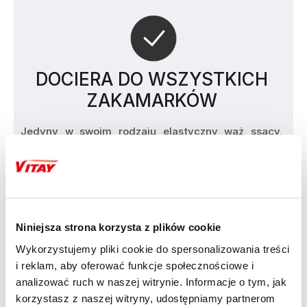
DOCIERA DO WSZYSTKICH
ZAKAMARKÓW
Jedyny w swoim rodzaju elastyczny wąż ssący, 
ułatwiający odkurzanie nawet w trudno dostępnych 
miejscach samochodu. Kompaktowa konstrukcja, 
dzięki opatentowanej technologii „motor-in-filter”. 
Cyclonic Action — długotrwała, duża moc ssania. 
Pojemnik na zanieczyszczenia z przezroczystym 
obszarem pozwalającym w każdej chwili 
oszacować, w jakim stopniu jest zapełniony 
Niniejsza strona korzysta z plików cookie
pojemnik, dodatkowo łatwe opróżnianie bez 
kontaktu z brudem. Długa końcówka szczelinowa do 
Wykorzystujemy pliki cookie do spersonalizowania treści
czyszczenia trudno dostępnych miejsc w 
i reklam, aby oferować funkcje społecznościowe i
samochodzie, np. między/pod fotelami itp. 5-
analizować ruch w naszej witrynie. Informacje o tym, jak
metrowy kabel umożliwiający dotarcie do 
korzystasz z naszej witryny, udostępniamy partnerom
wszystkich zakamarków.