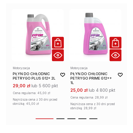
Motoryzacja
Motoryzacja
Mot
PŁYN DO CHŁODNIC
PŁYN DO CHŁODNIC
PŁ
PETRYGO PLUS G12+ 2L
PETRYGO PRIME G12++
PE
1L
29,00 zł
lub 5 600 pkt
25
25,00 zł
lub 4 800 pkt
Cena regularna:
45,00 zł
Cen
Cena regularna:
28,99 zł
Najniższa cena z 30 dni przed
Naj
obniżką: 45,00 zł
obn
Najniższa cena z 30 dni przed
obniżką: 28,99 zł