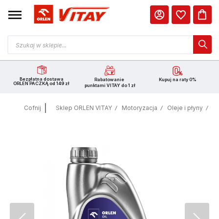
Bezpłatna dostawa
Rabatowanie
Kupuj na raty 0%
ORLEN PACZKĄ od 149 zł
punktami VITAY do 1 zł
Cofnij
Sklep ORLEN VITAY
Motoryzacja
Oleje i płyny
Ol