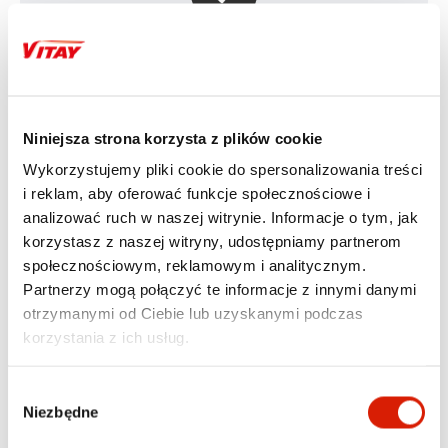
DO SILNIKÓW
MOTOCYKLOWYCH
NAJNOWSZEJ GENERACJI
Niniejsza strona korzysta z plików cookie
W pełni syntetyczny olej, którego lepkość jest 
Wykorzystujemy pliki cookie do spersonalizowania treści
szczególnie zalecana do sportowych silników 
i reklam, aby oferować funkcje społecznościowe i
motocyklowych najnowszej generacji. Posiada 
doskonałe właściwości niskotemperaturowe 
analizować ruch w naszej witrynie. Informacje o tym, jak
pozwalające chronić poszczególne elementy silnika 
korzystasz z naszej witryny, udostępniamy partnerom
nawet w najtrudniejszych warunkach eksploatacji. 
społecznościowym, reklamowym i analitycznym.
Dzięki formule HTS (High Temperature Stability) olej 
Partnerzy mogą połączyć te informacje z innymi danymi
zachowuje właściwości wytrzymałościowe w 
wysokich zakresach temperatur, również podczas 
otrzymanymi od Ciebie lub uzyskanymi podczas
sportów motocyklowych, jednocześnie zapewniając 
korzystania z ich usług.
maksymalną ochronę silnika i skrzyni biegów. 
Zgodny z najwyższymi wymaganiami specyfikacji 
jakościowej JASO (Japanese Automotive Standards 
Wybór
Organization). Posiada gwarancję wytrzymałości 
Niezbędne
zgody
potwierdzoną przez zespół motocyklowy „ORLEN 
TEAM”.
