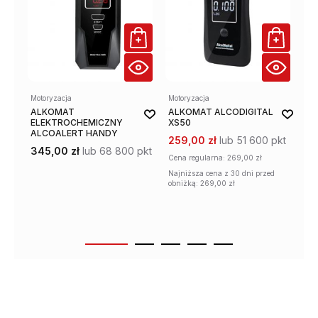
Motoryzacja
Motoryzacja
Mot
ALKOMAT
ALKOMAT ALCODIGITAL
AL
ELEKTROCHEMICZNY
XS50
PR
ALCOALERT HANDY
259,00 zł
lub 51 600 pkt
33
345,00 zł
lub 68 800 pkt
Cena regularna:
269,00 zł
Najniższa cena z 30 dni przed
obniżką: 269,00 zł