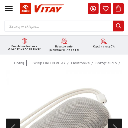
Bezpłatna dostawa
Rabatowanie
Kupuj na raty 0%
ORLEN PACZKĄ od 149 zł
punktami VITAY do 1 zł
Cofnij
Sklep ORLEN VITAY
Elektronika
Sprzęt audio
Gło