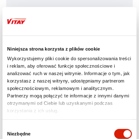
6 GODZIN ŚWIETNEJ ZABAWY
Niniejsza strona korzysta z plików cookie
Realme Pocket Bluetooth Speaker jest mały, ale 
Wykorzystujemy pliki cookie do spersonalizowania treści
posiada dużą baterię 600 mAh. Dzięki popularnemu 
portowi Type-C pożegnaj się z kłopotami z 
i reklam, aby oferować funkcje społecznościowe i
dodatkowymi kablami.
analizować ruch w naszej witrynie. Informacje o tym, jak
korzystasz z naszej witryny, udostępniamy partnerom
społecznościowym, reklamowym i analitycznym.
Partnerzy mogą połączyć te informacje z innymi danymi
otrzymanymi od Ciebie lub uzyskanymi podczas
korzystania z ich usług.
Wybór
Niezbędne
zgody