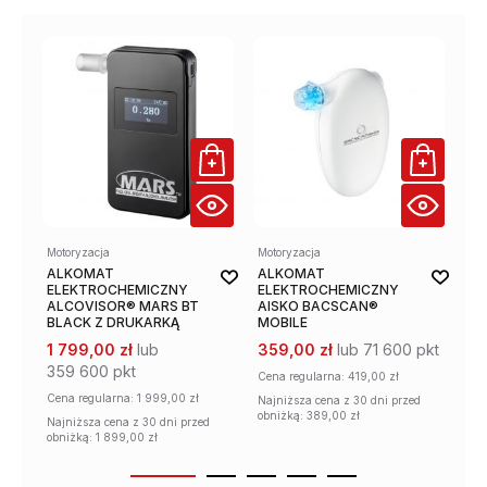
Motoryzacja
Motoryzacja
Mot
ALKOMAT
ALKOMAT
AL
ELEKTROCHEMICZNY
ELEKTROCHEMICZNY
P
ALCOVISOR® MARS BT
AISKO BACSCAN®
EL
BLACK Z DRUKARKĄ
MOBILE
28
1 799,00 zł
lub
359,00 zł
lub 71 600 pkt
359 600 pkt
Cena regularna:
419,00 zł
Cena regularna:
1 999,00 zł
Najniższa cena z 30 dni przed
obniżką: 389,00 zł
Najniższa cena z 30 dni przed
obniżką: 1 899,00 zł