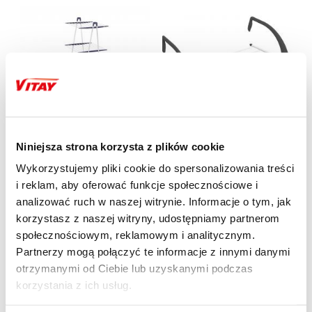
Sprzęt AGD
Sprzęt AGD
Niniejsza strona korzysta z plików cookie
SUSZARKA ŁAZIENKOWA
SUSZARKA VILEDA
LEIFHEIT PEGASUS TOWER
EXPRESS
Wykorzystujemy pliki cookie do spersonalizowania treści
190
34,99 zł
lub 6 798 pkt
i reklam, aby oferować funkcje społecznościowe i
239,00 zł
lub 47 600 pkt
analizować ruch w naszej witrynie. Informacje o tym, jak
korzystasz z naszej witryny, udostępniamy partnerom
społecznościowym, reklamowym i analitycznym.
Partnerzy mogą połączyć te informacje z innymi danymi
otrzymanymi od Ciebie lub uzyskanymi podczas
korzystania z ich usług.