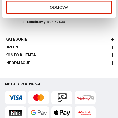
email: info.vitay@orlen.pl
ODMOWA
tel. stacjonarny: 801167536
tel. komórkowy: 502167536
KATEGORIE
ORLEN
KONTO KLIENTA
INFORMACJE
METODY PŁATNOŚCI