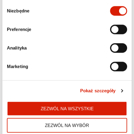
Wybór
Niezbędne
zgody
Sprzęt AGD
Sprzęt AGD
SUSZARKA VILEDA
SUSZARKA VILEDA KING
Preferencje
UNIVERSAL
Czasowo niedostępne
Czasowo niedostępne
Analityka
Marketing
Pokaż szczegóły
ZEZWÓL NA WSZYSTKIE
ZEZWÓL NA WYBÓR