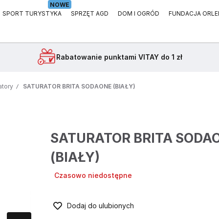
NOWE
SPORT TURYSTYKA
SPRZĘT AGD
DOM I OGRÓD
FUNDACJA ORLE
Rabatowanie
punktami VITAY do 1 zł
atory
SATURATOR BRITA SODAONE (BIAŁY)
SATURATOR BRITA SODA
(BIAŁY)
Czasowo niedostępne
Dodaj do ulubionych