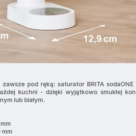
awsze pod ręką: saturator BRITA sodaONE id
ażdej kuchni - dzięki wyjątkowo smukłej konst
nym lub białym.
9 mm
0 mm