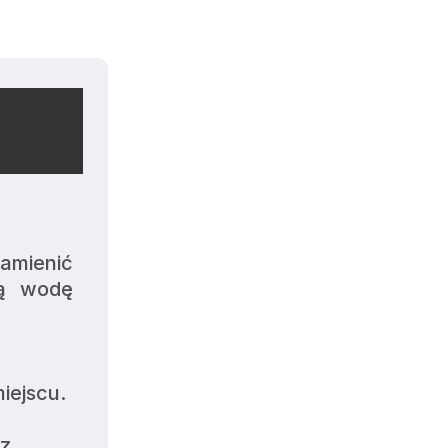
mienić 
ą wodę 
iejscu.
z.