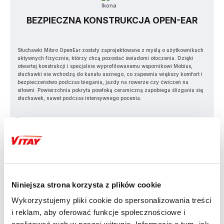
BEZPIECZNA KONSTRUKCJA OPEN-EAR
Słuchawki Mibro OpenEar zostały zaprojektowane z myślą o użytkownikach
aktywnych fizycznie, którzy chcą pozostać świadomi otoczenia. Dzięki
otwartej konstrukcji i specjalnie wyprofilowanemu wspornikowi Mobius,
słuchawki nie wchodzą do kanału usznego, co zapewnia większy komfort i
bezpieczeństwo podczas biegania, jazdy na rowerze czy ćwiczeń na
siłowni. Powierzchnia pokryta powłoką ceramiczną zapobiega ślizganiu się
słuchawek, nawet podczas intensywnego pocenia.
Niniejsza strona korzysta z plików cookie
Wykorzystujemy pliki cookie do spersonalizowania treści
DWUZAKRESOWE POŁĄCZENIE I
i reklam, aby oferować funkcje społecznościowe i
APLIKACJA MOBILNA