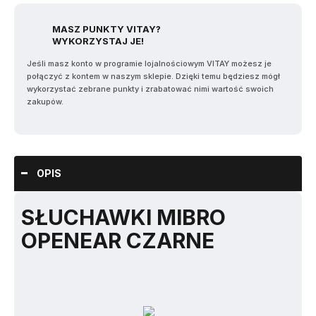
MASZ PUNKTY VITAY?
WYKORZYSTAJ JE!
Jeśli masz konto w programie lojalnościowym VITAY możesz je
połączyć z kontem w naszym sklepie. Dzięki temu będziesz mógł
wykorzystać zebrane punkty i zrabatować nimi wartość swoich
zakupów.
OPIS
SŁUCHAWKI MIBRO
OPENEAR CZARNE