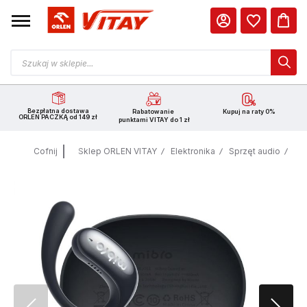
Bezpłatna dostawa
Rabatowanie
Kupuj na raty 0%
ORLEN PACZKĄ od 149 zł
punktami VITAY do 1 zł
Cofnij
Sklep ORLEN VITAY
Elektronika
Sprzęt audio
Sł