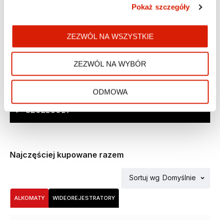
gładkiej strukturze jadeitu i przyjazne dla skóry uchwyty z tworzywa TPEE
Pokaż szczegóły
zapewniają wygodę użytkowania nawet podczas długich treningów. Z
pełnym czasem pracy do 30 godzin (6 godzin na jednym ładowaniu + etui
ładujące) Mibro OpenEar są gotowe na każdy sportowy maraton.
ZEZWÓL NA WSZYSTKIE
ZEZWÓL NA WYBÓR
ODMOWA
SZCZEGÓŁY
Najczęściej kupowane razem
Sortuj wg
Domyślnie
ALKOMATY
WIDEOREJESTRATORY