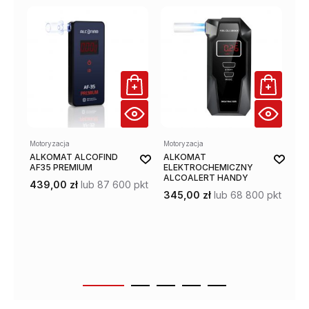
Motoryzacja
Motoryzacja
Mot
ALKOMAT ALCOFIND
ALKOMAT
AL
AF35 PREMIUM
ELEKTROCHEMICZNY
PR
ALCOALERT HANDY
EL
439,00 zł
lub 87 600 pkt
345,00 zł
lub 68 800 pkt
33