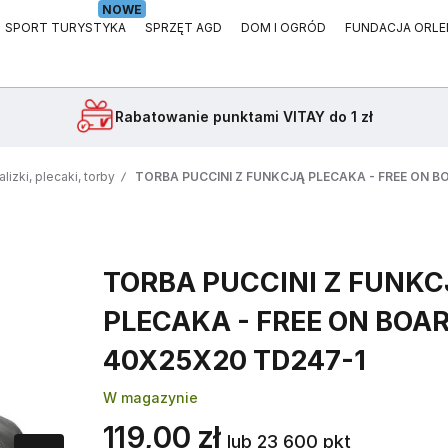
NOWE
SPORT TURYSTYKA
SPRZĘT AGD
DOM I OGRÓD
FUNDACJA ORLE
Rabatowanie
punktami VITAY do 1 zł
lizki, plecaki, torby
TORBA PUCCINI Z FUNKCJĄ PLECAKA - FREE ON 
TORBA PUCCINI Z FUNKC
PLECAKA - FREE ON BOA
40X25X20 TD247-1
W magazynie
119,00 zł
lub 23 600 pkt