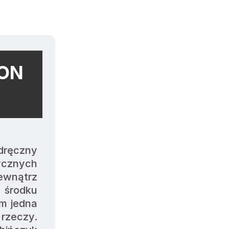
 ON
dręczny 
cznych 
ewnątrz 
 środku 
m jedna 
zeczy. 