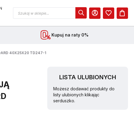
N
MOJE KONTO
Kupuj na raty 0%
BOARD 40X25X20 TD247-1
LISTA ULUBIONYCH
JĄ
Możesz dodawać produkty do
RD
listy ulubionych klikając
serduszko.