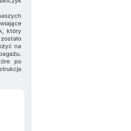
bińczyk 
aszych 
iające 
, który 
ostało 
żyć na 
bagażu. 
óre po 
rukcja 