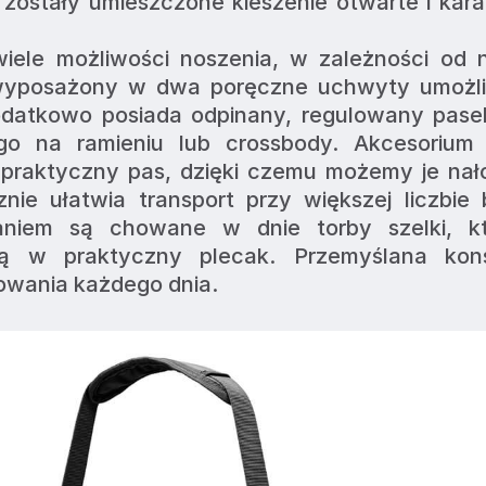
ostały umieszczone kieszenie otwarte i kara
iele możliwości noszenia, w zależności od n
 wyposażony w dwa poręczne uchwyty umożliw
odatkowo posiada odpinany, regulowany pasek
o na ramieniu lub crossbody. Akcesorium z
raktyczny pas, dzięki czemu możemy je nało
znie ułatwia transport przy większej liczbie 
aniem są chowane w dnie torby szelki, kt
 ją w praktyczny plecak. Przemyślana konst
owania każdego dnia.