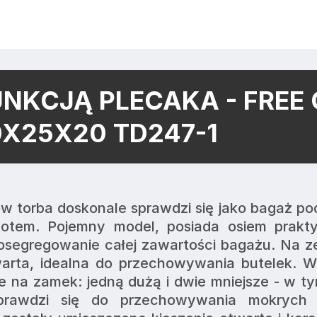
UNKCJĄ PLECAKA - FREE
X25X20 TD247-1
 torba doskonale sprawdzi się jako bagaż po
otem. Pojemny model, posiada osiem prakty
posegregowanie całej zawartości bagażu. Na z
warta, idealna do przechowywania butelek. W
e na zamek: jedną dużą i dwie mniejsze - w ty
prawdzi się do przechowywania mokrych r