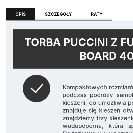
OPIS
SZCZEGÓŁY
RATY
TORBA PUCCINI Z F
BOARD 40
Kompaktowych rozmiarów
podczas podróży samol
kieszeni, co umożliwia 
znajduje się kieszeń ot
znajdziemy trzy kieszeni
wodoodporna, która s