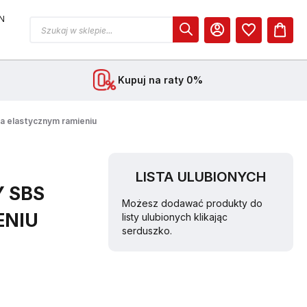
N
MOJE KONTO
Kupuj na raty 0%
 elastycznym ramieniu
LISTA ULUBIONYCH
 SBS
Możesz dodawać produkty do
ENIU
listy ulubionych klikając
serduszko.