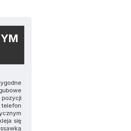
NYM
ygodne 
gubowe 
pozycji 
telefon 
ycznym 
eja się 
yssawka 