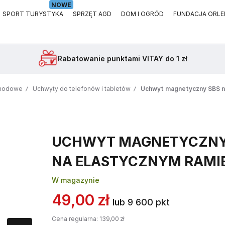
NOWE
SPORT TURYSTYKA
SPRZĘT AGD
DOM I OGRÓD
FUNDACJA ORLE
Rabatowanie
punktami VITAY do 1 zł
chodowe
Uchwyty do telefonów i tabletów
Uchwyt magnetyczny SBS na
UCHWYT MAGNETYCZNY
NA ELASTYCZNYM RAMI
W magazynie
49,00 zł
lub 9 600 pkt
Cena regularna:
139,00 zł