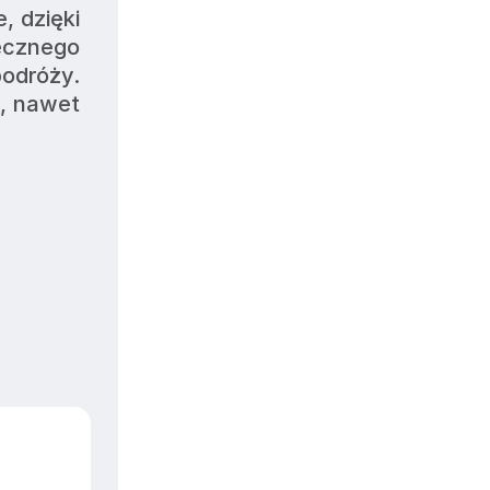
 dzięki 
cznego 
odróży. 
, nawet 