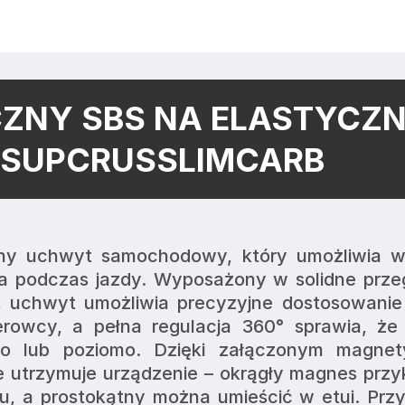
ZNY SBS NA ELASTYCZ
ESUPCRUSSLIMCARB
ny uchwyt samochodowy, który umożliwia w
na podczas jazdy. Wyposażony w solidne prze
, uchwyt umożliwia precyzyjne dostosowanie 
erowcy, a pełna regulacja 360° sprawia, że 
o lub poziomo. Dzięki załączonym magnet
 utrzymuje urządzenie – okrągły magnes przykl
u, a prostokątny można umieścić w etui. Prz