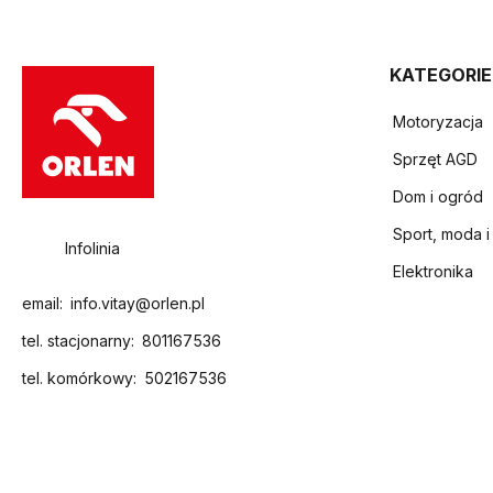
KATEGORIE
Motoryzacja
Sprzęt AGD
Dom i ogród
Sport, moda i
Infolinia
Elektronika
email:
info.vitay@orlen.pl
tel. stacjonarny:
801167536
tel. komórkowy:
502167536