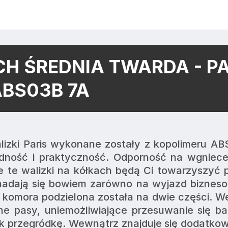
H ŚREDNIA TWARDA - PA
ABS03B 7A
ność i praktyczność. Odporność na wgniecen
e te walizki na kółkach będą Ci towarzyszyć 
 nadają się bowiem zarówno na wyjazd biznesow
omora podzielona została na dwie części. We
e pasy, uniemożliwiające przesuwanie się ba
 przegródkę. Wewnątrz znajduje się dodatkow