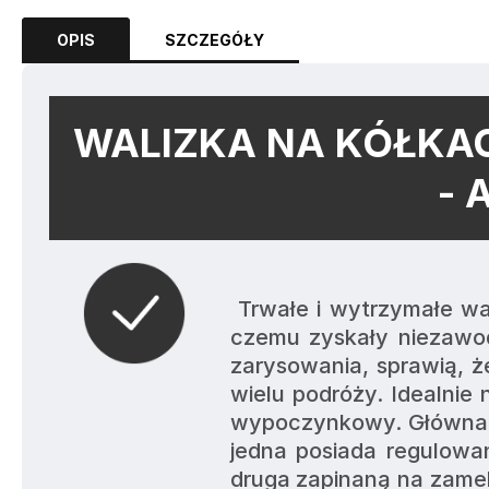
OPIS
SZCZEGÓŁY
WALIZKA NA KÓŁKAC
- 
 Trwałe i wytrzymałe walizki Paris wykonane zostały z kopolimeru ABS, dzięki 
czemu zyskały niezawod
zarysowania, sprawią, ż
wielu podróży. Idealnie
wypoczynkowy. Główna k
jedna posiada regulowan
druga zapinaną na zamek