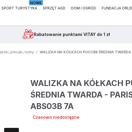
NOWE
SPORT TURYSTYKA
SPRZĘT AGD
DOM I OGRÓD
FUNDACJA ORLE
Rabatowanie
punktami VITAY do 1 zł
lizki, plecaki, torby
WALIZKA NA KÓŁKACH PUCCINI ŚREDNIA TWARDA -
WALIZKA NA KÓŁKACH P
ŚREDNIA TWARDA - PARIS
ABS03B 7A
Czasowo niedostępne