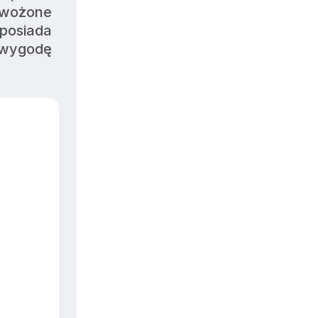
wożone 
posiada 
wygodę 