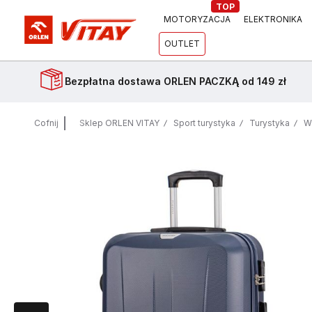
TOP
MOTORYZACJA
ELEKTRONIKA
OUTLET
Bezpłatna dostawa
ORLEN PACZKĄ od 149 zł
Cofnij
Sklep ORLEN VITAY
Sport turystyka
Turystyka
Wa