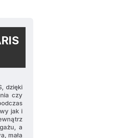
RIS
ia czy 
podczas 
y jak i 
wnątrz 
gażu, a 
a, mała 