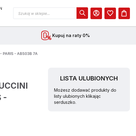
N
MOJE KONTO
Kupuj na raty 0%
 PARIS - ABS03B 7A
LISTA ULUBIONYCH
UCCINI
Możesz dodawać produkty do
 -
listy ulubionych klikając
serduszko.