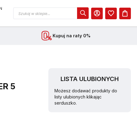
N
MOJE KONTO
Kupuj na raty 0%
LISTA ULUBIONYCH
ER 5
Możesz dodawać produkty do
listy ulubionych klikając
serduszko.