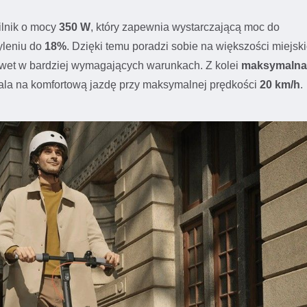
ilnik o mocy
350 W
, który zapewnia wystarczającą moc do
yleniu do
18%
. Dzięki temu poradzi sobie na większości miejski
awet w bardziej wymagających warunkach. Z kolei
maksymalna
ala na komfortową jazdę przy maksymalnej prędkości
20 km/h
.