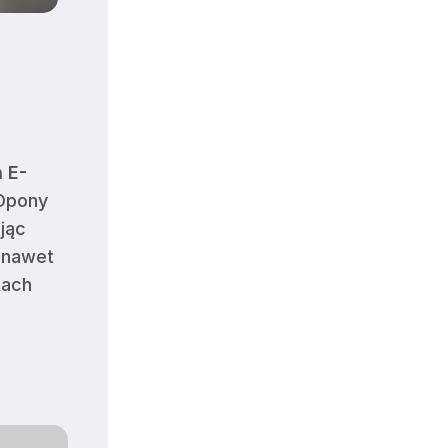
 E-
 Opony
jąc
 nawet
kach