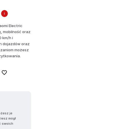
i
omi Electric
ę, mobilność oraz
 km/h i
ch dojazdów oraz
iązaniom możesz
żytkowania.
ożesz je
ziesz mógł
ć swoich