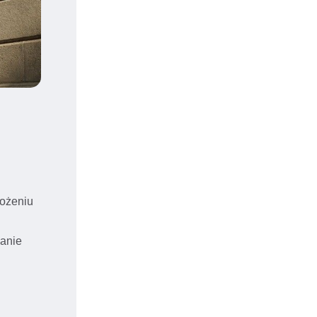
łożeniu
zanie