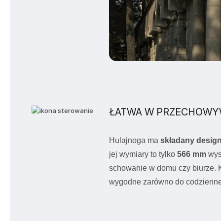
ŁATWA W PRZECHOWYW
Hulajnoga ma
składany desig
jej wymiary to tylko
566 mm
wyso
schowanie w domu czy biurze. K
wygodne zarówno do codziennego