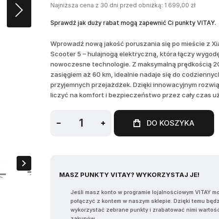
Najniższa cena z 30 dni przed obniżką: 1 699,00 zł
Sprawdź jak duży rabat mogą zapewnić Ci punkty VITAY.
Wprowadź nową jakość poruszania się po mieście z Xia
Scooter 5 – hulajnogą elektryczną, która łączy wygod
nowoczesne technologie. Z maksymalną prędkością 20
zasięgiem aż 60 km, idealnie nadaje się do codzienny
przyjemnych przejażdżek. Dzięki innowacyjnym rozw
liczyć na komfort i bezpieczeństwo przez cały czas u
DO KOSZYKA
MASZ PUNKTY VITAY? WYKORZYSTAJ JE!
Jeśli masz konto w programie lojalnościowym VITAY m
połączyć z kontem w naszym sklepie. Dzięki temu będ
wykorzystać zebrane punkty i zrabatować nimi wartoś
zakupów.