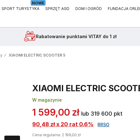
NOWE
SPORT TURYSTYKA
SPRZĘT AGD
DOM I OGRÓD
FUNDACJA ORLE
Rabatowanie
punktami VITAY do 1 zł
wy
XIAOMI ELECTRIC SCOOTER 5
XIAOMI ELECTRIC SCOOT
W magazynie
1 599,00 zł
lub 319 600 pkt
90,48 zł x 20 rat 0.6%
RRSO
Cena regularna:
2 199,00 zł