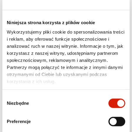
Niniejsza strona korzysta z plików cookie
Wykorzystujemy pliki cookie do spersonalizowania treści
i reklam, aby oferować funkcje społecznościowe i
WYGODNE POŁĄCZENIA NA
analizować ruch w naszej witrynie. Informacje o tym, jak
NADGARSTKU
korzystasz z naszej witryny, udostępniamy partnerom
społecznościowym, reklamowym i analitycznym.
Partnerzy mogą połączyć te informacje z innymi danymi
Xiaomi Redmi Watch 5 Active umożliwia odbieranie 
i wykonywanie połączeń dzięki Bluetooth Calling, 
otrzymanymi od Ciebie lub uzyskanymi podczas
bez konieczności sięgania po telefon. Wbudowany 
korzystania z ich usług.
głośnik oraz mikrofon zapewniają wyraźny dźwięk, 
umożliwiając prowadzenie rozmów w każdych 
warunkach – podczas biegania, jazdy na rowerze 
Wybór
czy spaceru. Łatwa obsługa połączeń na 
Niezbędne
zgody
nadgarstku eliminuje potrzebę ciągłego wyciągania 
telefonu z kieszeni.
Preferencje