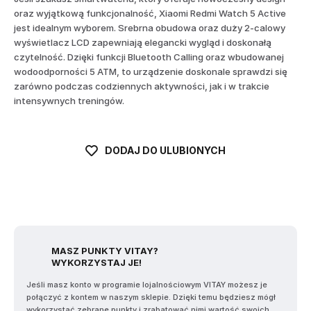
oraz wyjątkową funkcjonalność, Xiaomi Redmi Watch 5 Active
jest idealnym wyborem. Srebrna obudowa oraz duży 2-calowy
wyświetlacz LCD zapewniają elegancki wygląd i doskonałą
czytelność. Dzięki funkcji Bluetooth Calling oraz wbudowanej
wodoodporności 5 ATM, to urządzenie doskonale sprawdzi się
zarówno podczas codziennych aktywności, jak i w trakcie
intensywnych treningów.
DODAJ DO ULUBIONYCH
MASZ PUNKTY VITAY?
WYKORZYSTAJ JE!
Jeśli masz konto w programie lojalnościowym VITAY możesz je
połączyć z kontem w naszym sklepie. Dzięki temu będziesz mógł
wykorzystać zebrane punkty i zrabatować nimi wartość swoich