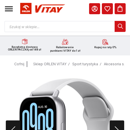
Bezpłatna dostawa
Rabatowanie
Kupuj na raty 0%
ORLEN PACZKĄ od 149 zł
punktami VITAY do 1 zł
Cofnij
Sklep ORLEN VITAY
Sport turystyka
Akcesoria spo