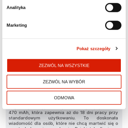
Analityka
Marketing
Pokaż szczegóły
ZEZWÓL NA WSZYSTKIE
ZEZWÓL NA WYBÓR
WIĘCEJ CZASU NA CIESZENIE
SIĘ FUNKCJONALNOŚCIĄ
ODMOWA
Zegarek jest wyposażony w baterię o pojemności 
470 mAh, która zapewnia aż do 18 dni pracy przy 
standardowym użytkowaniu. To doskonała 
wiadomość dla osób, które nie chcą martwić się o 