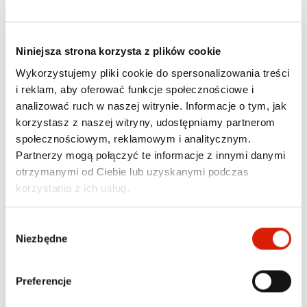
Niniejsza strona korzysta z plików cookie
Wykorzystujemy pliki cookie do spersonalizowania treści
i reklam, aby oferować funkcje społecznościowe i
analizować ruch w naszej witrynie. Informacje o tym, jak
korzystasz z naszej witryny, udostępniamy partnerom
społecznościowym, reklamowym i analitycznym.
Partnerzy mogą połączyć te informacje z innymi danymi
otrzymanymi od Ciebie lub uzyskanymi podczas
ODPORNOŚĆ IP67
korzystania z ich usług.
Głośnik bezprzewodowy od producenta Xiaomi 
Wybór
posiada klasę odporności IP67, co oznacza 
Niezbędne
zgody
całkowitą pyłoszczelność i ochronę przed 
zanurzeniem w wodzie na głębokości do 1 metra 
przez maksymalnie 30 minut. Możesz cieszyć się 
Preferencje
muzyką na plaży, podczas deszczu czy w trudnych 
warunkach terenowych. To idealne rozwiązanie dla 