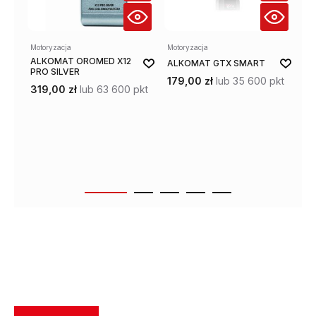
Motoryzacja
Motoryzacja
Mot
ALKOMAT OROMED X12
A
ALKOMAT GTX SMART
PRO SILVER
EL
179,00 zł
lub 35 600 pkt
SP
319,00 zł
lub 63 600 pkt
99