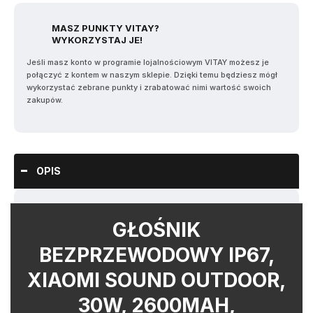
MASZ PUNKTY VITAY?
WYKORZYSTAJ JE!
Jeśli masz konto w programie lojalnościowym VITAY możesz je
połączyć z kontem w naszym sklepie. Dzięki temu będziesz mógł
wykorzystać zebrane punkty i zrabatować nimi wartość swoich
zakupów.
OPIS
GŁOŚNIK
BEZPRZEWODOWY IP67,
XIAOMI SOUND OUTDOOR,
30W, 2600MAH,