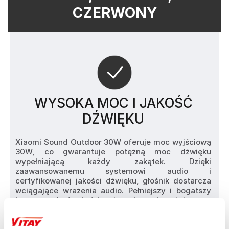
CZERWONY
WYSOKA MOC I JAKOŚĆ
DŹWIĘKU
Xiaomi Sound Outdoor 30W oferuje moc wyjściową 
30W, co gwarantuje potężną moc dźwięku 
wypełniającą każdy zakątek. Dzięki 
zaawansowanemu systemowi audio i 
certyfikowanej jakości dźwięku, głośnik dostarcza 
wciągające wrażenia audio. Pełniejszy i bogatszy 
bas sprawi, że każda piosenka zabrzmi jeszcze 
lepiej.