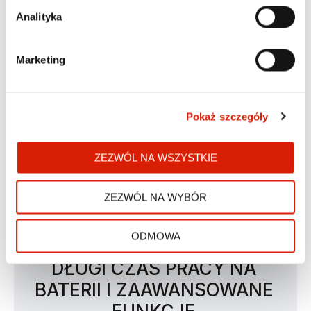
osób aktywnych, które cenią sobie niezawodność i 
Analityka
wytrzymałość sprzętu.
Marketing
Pokaż szczegóły
ZEZWÓL NA WSZYSTKIE
ZEZWÓL NA WYBÓR
ODMOWA
DŁUGI CZAS PRACY NA
BATERII I ZAAWANSOWANE