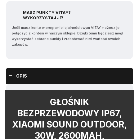
MASZ PUNKTY VITAY?
WYKORZYSTAJ JE!
Jeśli masz konto w programie lojalnościowym VITAY możesz je
połączyć z kontem w naszym sklepie. Dzięki temu będziesz mógł
wykorzystać zebrane punkty i zrabatować nimi wartość swoich
zakupów.
OPIS
GŁOŚNIK
BEZPRZEWODOWY IP67,
XIAOMI SOUND OUTDOOR,
30W, 2600MAH,