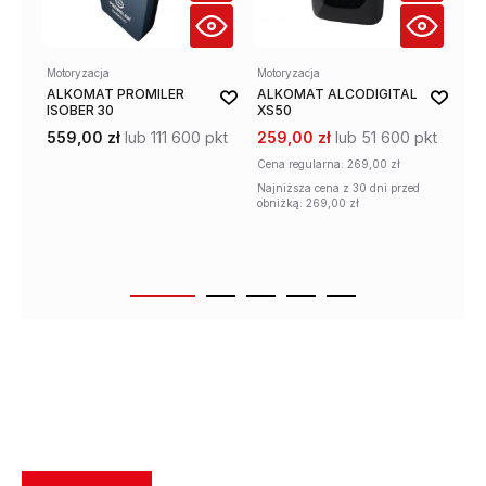
Motoryzacja
Motoryzacja
Mot
ALKOMAT PROMILER
ALKOMAT ALCODIGITAL
AL
ISOBER 30
XS50
PO
559,00 zł
lub 111 600 pkt
259,00 zł
lub 51 600 pkt
58
Cena regularna:
269,00 zł
Najniższa cena z 30 dni przed
obniżką: 269,00 zł