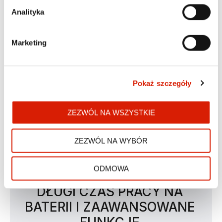
osób aktywnych, które cenią sobie niezawodność i 
Analityka
wytrzymałość sprzętu.
Marketing
Pokaż szczegóły
ZEZWÓL NA WSZYSTKIE
ZEZWÓL NA WYBÓR
ODMOWA
DŁUGI CZAS PRACY NA
BATERII I ZAAWANSOWANE