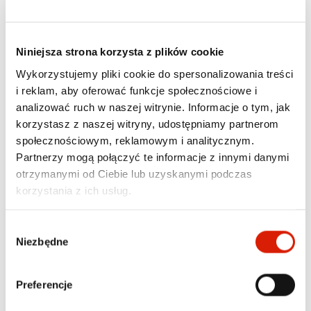
Niniejsza strona korzysta z plików cookie
Wykorzystujemy pliki cookie do spersonalizowania treści
i reklam, aby oferować funkcje społecznościowe i
analizować ruch w naszej witrynie. Informacje o tym, jak
korzystasz z naszej witryny, udostępniamy partnerom
społecznościowym, reklamowym i analitycznym.
Partnerzy mogą połączyć te informacje z innymi danymi
otrzymanymi od Ciebie lub uzyskanymi podczas
ODPORNOŚĆ IP67
korzystania z ich usług.
Głośnik bezprzewodowy od producenta Xiaomi 
Wybór
posiada klasę odporności IP67, co oznacza 
Niezbędne
zgody
całkowitą pyłoszczelność i ochronę przed 
zanurzeniem w wodzie na głębokości do 1 metra 
przez maksymalnie 30 minut. Możesz cieszyć się 
Preferencje
muzyką na plaży, podczas deszczu czy w trudnych 
warunkach terenowych. To idealne rozwiązanie dla 