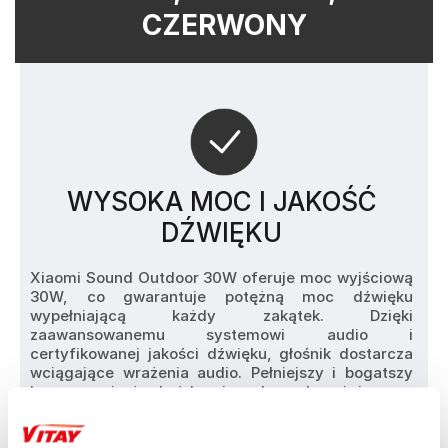
CZERWONY
WYSOKA MOC I JAKOŚĆ
DŹWIĘKU
Xiaomi Sound Outdoor 30W oferuje moc wyjściową 
30W, co gwarantuje potężną moc dźwięku 
wypełniającą każdy zakątek. Dzięki 
zaawansowanemu systemowi audio i 
certyfikowanej jakości dźwięku, głośnik dostarcza 
wciągające wrażenia audio. Pełniejszy i bogatszy 
bas sprawi, że każda piosenka zabrzmi jeszcze 
lepiej.