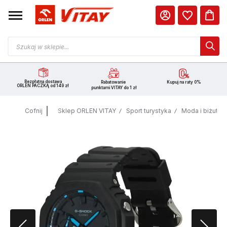
Bezpłatna dostawa
Rabatowanie
Kupuj na raty 0%
ORLEN PACZKĄ od 149 zł
punktami VITAY do 1 zł
Cofnij
Sklep ORLEN VITAY
Sport turystyka
Moda i biżuteri