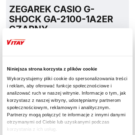
ZEGAREK CASIO G-
SHOCK GA-2100-1A2ER
CZARNY
Niniejsza strona korzysta z plików cookie
STYL I PRAKTYCZNOŚĆ
Wykorzystujemy pliki cookie do spersonalizowania treści
i reklam, aby oferować funkcje społecznościowe i
Zegarek Casio G-SHOCK GA-2100-1A2ER to perfekcyjna mieszanka dwóch
analizować ruch w naszej witrynie. Informacje o tym, jak
rzeczy, które są najważniejsze w każdym zegarku — stylu i praktyczności.
korzystasz z naszej witryny, udostępniamy partnerom
Legendarna już odporność zegarków Casio G-SHOCK oraz ich kultowe
wzornictwo to cechy, które kochają tysiące fanów na całym świecie. Tak jest
społecznościowym, reklamowym i analitycznym.
także w przypadku modelu zegarka Casio G-SHOCK GA-2100-1A2ER dla
Partnerzy mogą połączyć te informacje z innymi danymi
tych, którzy szukają bezkonkurencyjnej jakości i lubią być zauważani. Ten
zegarek z charakterem to idealny element stroju w miejskim stylu oraz
otrzymanymi od Ciebie lub uzyskanymi podczas
godny zaufania codzienny czasomierz.
korzystania z ich usług.