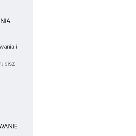
NIA
wania i
0
musisz
WANIE