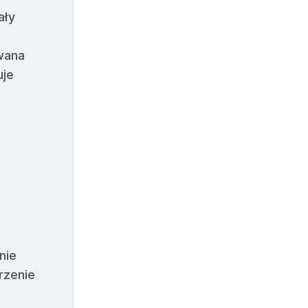
ały
wana
uje
nie
rzenie
a