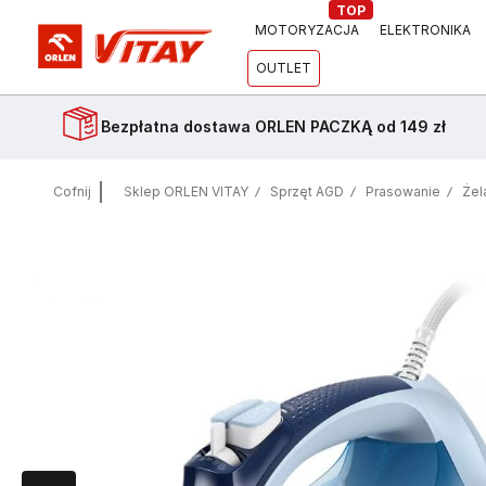
TOP
MOTORYZACJA
ELEKTRONIKA
OUTLET
Bezpłatna dostawa
ORLEN PACZKĄ od 149 zł
Cofnij
Sklep ORLEN VITAY
Sprzęt AGD
Prasowanie
Żel