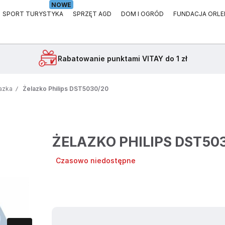
NOWE
SPORT TURYSTYKA
SPRZĘT AGD
DOM I OGRÓD
FUNDACJA ORLE
Rabatowanie
punktami VITAY do 1 zł
azka
Żelazko Philips DST5030/20
ŻELAZKO PHILIPS DST50
Czasowo niedostępne