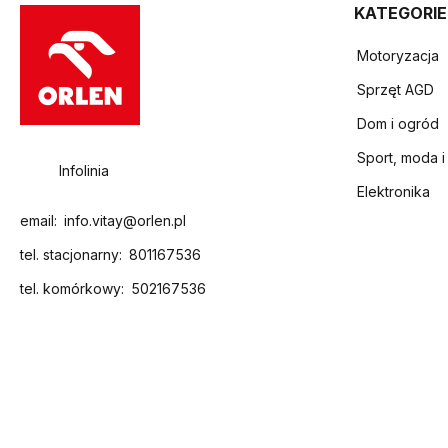
KATEGORIE
Motoryzacja
Sprzęt AGD
Dom i ogród
Sport, moda i
Infolinia
Elektronika
email:
info.vitay@orlen.pl
tel. stacjonarny:
801167536
tel. komórkowy:
502167536