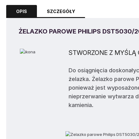
OPIS
SZCZEGÓŁY
ŻELAZKO PAROWE PHILIPS DST5030/20
STWORZONE Z MYŚLĄ 
Do osiągnięcia doskonały
żelazka. Żelazko parowe 
ponieważ jest wyposażone
nieprzerwanie wytwarza du
kamienia.